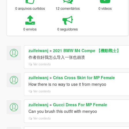
0 arquivos curtidos
12 comentários
0 vídeos
0 envios
0 seguidores
zuifeiwanj
»
2021 BMW M4 Compe 【機動戰士】
作者你好我怎么导入一张也崩溃
Ver contexto
zuifeiwanj
»
Criss Cross Skirt for MP Female
How there is no way to use it from menyoo
Ver contexto
zuifeiwanj
»
Gucci Dress For MP Female
Can you brush this outfit with menyoo
Ver contexto