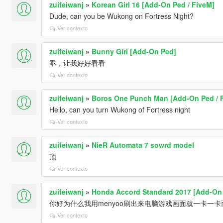
zuifeiwanj
»
Korean Girl 16 [Add-On Ped / FiveM]
Dude, can you be Wukong on Fortress Night?
Ver contexto
zuifeiwanj
»
Bunny Girl [Add-On Ped]
乖，让我好好看看
Ver contexto
zuifeiwanj
»
Boros One Punch Man [Add-On Ped / 
Hello, can you turn Wukong of Fortress night
Ver contexto
zuifeiwanj
»
NieR Automata 7 sowrd model
顶
Ver contexto
zuifeiwanj
»
Honda Accord Standard 2017 [Add-On 
你好为什么我用menyoo刷出来电脑游戏画面就一卡一
Ver contexto