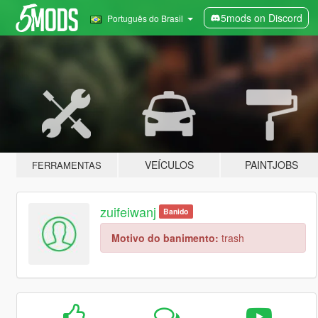
5mods on Discord
Português do Brasil
VEÍCULOS
PAINTJOBS
FERRAMENTAS
zuifeiwanj
Banido
Motivo do banimento:
trash