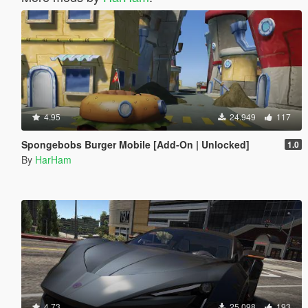
4.95
24.949
117
Spongebobs Burger Mobile [Add-On | Unlocked]
1.0
By
HarHam
4.73
25.098
193