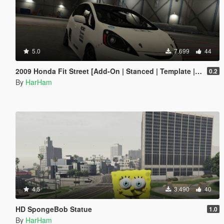
5.0
7.699
44
2009 Honda Fit Street [Add-On | Stanced | Template | Unlocked]
0.2
By
HarHam
4.5
3.490
40
HD SpongeBob Statue
1.0
By
HarHam