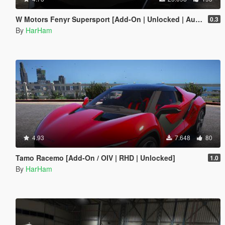
W Motors Fenyr Supersport [Add-On | Unlocked | Automatic Spoiler]
0.3
By
HarHam
4.93
7.648
80
Tamo Racemo [Add-On / OIV | RHD | Unlocked]
1.0
By
HarHam