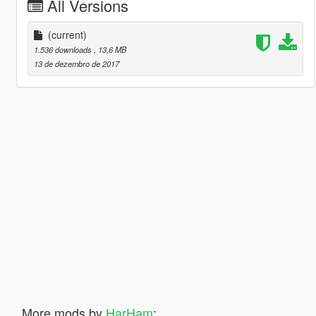
All Versions
(current)
1.536 downloads
, 13,6 MB
13 de dezembro de 2017
More mods by
HarHam
: