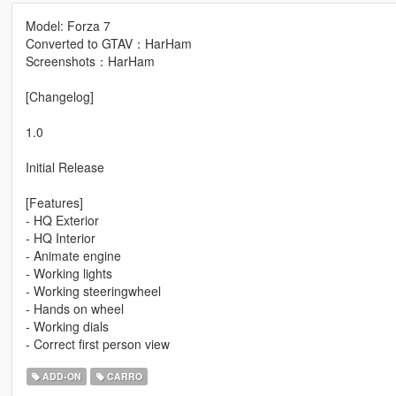
Model: Forza 7
Converted to GTAV：HarHam
Screenshots：HarHam
[Changelog]
1.0
Initial Release
[Features]
- HQ Exterior
- HQ Interior
- Animate engine
- Working lights
- Working steeringwheel
- Hands on wheel
- Working dials
- Correct first person view
ADD-ON
CARRO