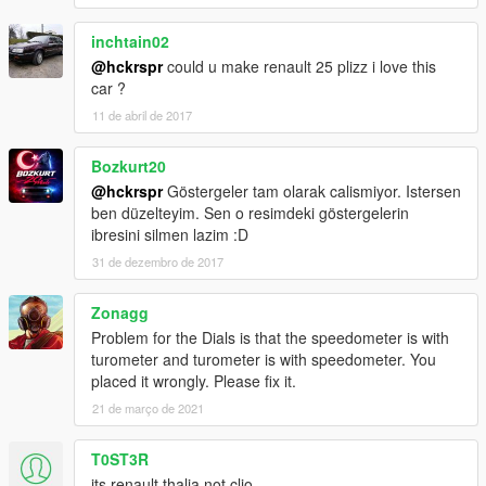
inchtain02
@hckrspr
could u make renault 25 plizz i love this
car ?
11 de abril de 2017
Bozkurt20
@hckrspr
Göstergeler tam olarak calismiyor. Istersen
ben düzelteyim. Sen o resimdeki göstergelerin
ibresini silmen lazim :D
31 de dezembro de 2017
Zonagg
Problem for the Dials is that the speedometer is with
turometer and turometer is with speedometer. You
placed it wrongly. Please fix it.
21 de março de 2021
T0ST3R
its renault thalia not clio