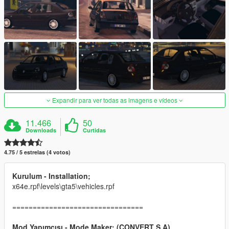
Expandir para ver todas as imagens e vídeos
11.466
50
Downloads
Curtidas
4.75 / 5 estrelas (4 votos)
Kurulum - Installation;
x64e.rpf\levels\gta5\vehicles.rpf
================================
Mod Yapımcısı - Mode Maker; (CONVERT S.A)