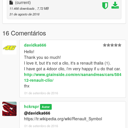
Buffalo 2
(current)
11.466 downloads
, 7,72 MB
================================
31 de agosto de 2016
İyi oyunlar dilerim. Eğer istek modlarınız varsa lütfen yorum
atmayı unutmayın.
16 Comentários
I wish you good games. If you have any request mode, please
davidka666
do not forget to comment.
Hello!
Thank you so much!
I love it, but it's not a clio, it's a renault thalia (1).
I have got a 4door clio, i'm very happy if u do that car.
http://www.gtainside.com/en/sanandreas/cars/584
12-renault-clio/
thx
01 de setembro de 2016
hckrspr
Autor
@davidka666
https://tr.wikipedia.org/wiki/Renault_Symbol
01 de setembro de 2016