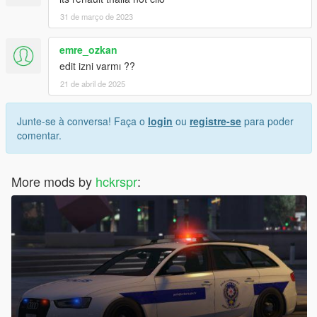
31 de março de 2023
emre_ozkan
edit izni varmı ??
21 de abril de 2025
Junte-se à conversa! Faça o
login
ou
registre-se
para poder
comentar.
More mods by
hckrspr
: