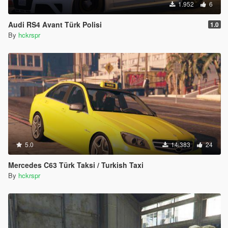
1.952
6
Audi RS4 Avant Türk Polisi
1.0
By
hckrspr
5.0
14.383
24
Mercedes C63 Türk Taksi / Turkish Taxi
By
hckrspr