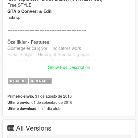
Free STYLE
GTA 5 Convert & Edit
hckrspr
================================
Özellikler - Features
Göstergeler çalışıyor - Indicators work
Farlar kırılıyor - Headlight from falling apart
Gerçekci hasar fiziği - Realistic damage physics
Show Full Description
Hatalar- Bugs
Camlar kırılmıyor - Glass does not break
CARRO
RENAULT
================================
31 de agosto de 2016
Primeiro envio:
01 de setembro de 2016
Último envio:
Boyut- Size;
há 1 dia atrás
Último download:
7.72 MB
================================
All Versions
Değiştirilecek araç - Vehicles to be replaced