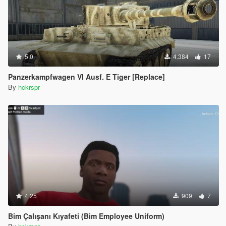
5.0
4.384
17
Panzerkampfwagen VI Ausf. E Tiger [Replace]
By
hckrspr
4.25
909
7
Bim Çalışanı Kıyafeti (Bim Employee Uniform)