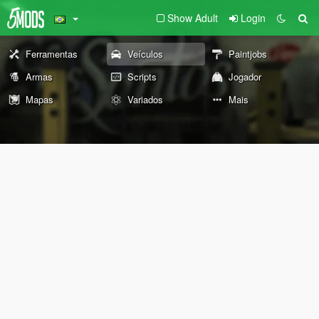
Show Adult
Login
Ferramentas
Veículos
Paintjobs
Armas
Scripts
Jogador
Mapas
Variados
Mais