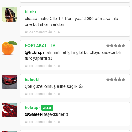
blinkt
please make Clio 1.4 from year 2000 or make this
one but short version
01 de setembro de 2016
PORTAKAL_TR
@hckrspr
tahmmin ettiğim gibi bu clioyu sadece bir
türk yapardı :D
01 de setembro de 2016
SaleeN
Çok güzel olmuş eline sağlık 👍
01 de setembro de 2016
hckrspr
Autor
@SaleeN
teşekkürler ;)
01 de setembro de 2016