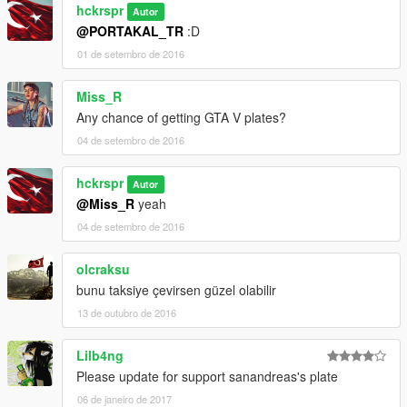
hckrspr
Autor
@PORTAKAL_TR
:D
01 de setembro de 2016
Miss_R
Any chance of getting GTA V plates?
04 de setembro de 2016
hckrspr
Autor
@Miss_R
yeah
04 de setembro de 2016
olcraksu
bunu taksiye çevirsen güzel olabilir
13 de outubro de 2016
Lilb4ng
Please update for support sanandreas's plate
06 de janeiro de 2017