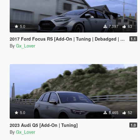
5.0
7.097
63
2017 Ford Focus RS [Add-On | Tuning | Debadged | Template]
1.1
By
Gx_Lover
5.0
8.465
52
2023 Audi Q5 [Add-On | Tuning]
1.0
By
Gx_Lover