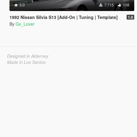
5.0
7.715
108
1992 Nissan Silvia S13 [Add-On | Tuning | Template]
1.0
By
Gx_Lover
Designed in Alderney
Made in Los Santos