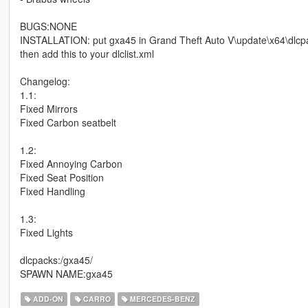
BUGS:NONE
INSTALLATION: put gxa45 in Grand Theft Auto V\update\x64\dlcp
then add this to your dlclist.xml
Changelog:
1.1:
Fixed Mirrors
Fixed Carbon seatbelt
1.2:
Fixed Annoying Carbon
Fixed Seat Position
Fixed Handling
1.3:
Fixed Lights
dlcpacks:/gxa45/
SPAWN NAME:gxa45
ADD-ON
CARRO
MERCEDES-BENZ