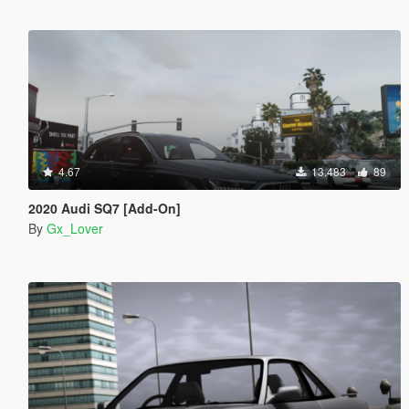
4.67
13.483
89
2020 Audi SQ7 [Add-On]
By
Gx_Lover