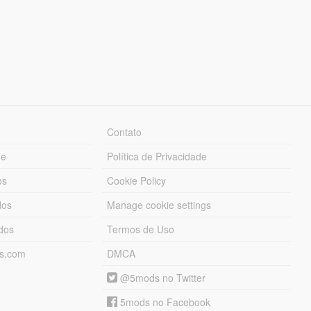
Contato
ue
Política de Privacidade
os
Cookie Policy
dos
Manage cookie settings
ados
Termos de Uso
ds.com
DMCA
@5mods no Twitter
5mods no Facebook