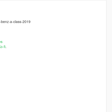
s-benz-a-class-2019
es
o-fi
.