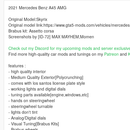
2021 Mercedes Benz A45 AMG
Original Model:Skyrix
Original model link:https://www.gta5-mods.com/vehicles/mercede
Brabus kit: Assetto corsa
Screenshots by [ID-72] MAX MAYHEM,Momen
Check out my Discord for my upcoming mods and server exclusiv
Find more high-quality car mods and tunings on my
Patreon
and
K
features :
- high quality interior
- Medium Quality Exterior[Polycrunching]
- comes with los santos license plate style
- working lights and digital dials
- tuning parts available[engine,windows,etc]
- hands on steeringwheel
- steeringwheel turnable
- lights don't tint
- Analog/Digital dials
- Visual Tuning[Brabus Kits]
- Brabus wheels