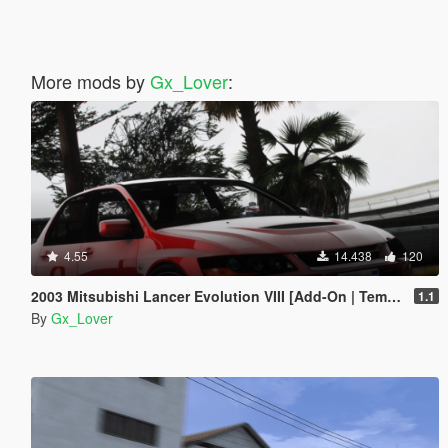
More mods by
Gx_Lover
:
4.55
14.438
120
2003 Mitsubishi Lancer Evolution VIII [Add-On | Template | Tuning]
1.1
By
Gx_Lover