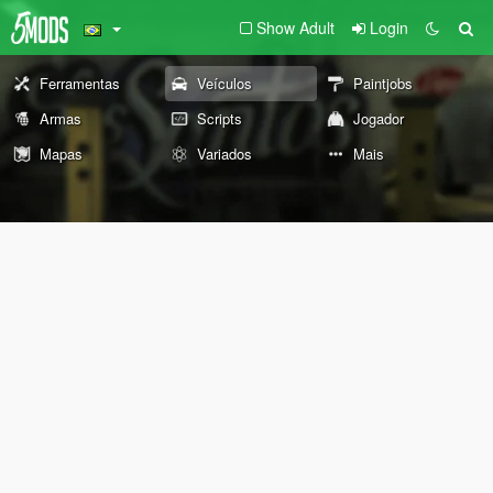
Show Adult
Login
Ferramentas
Veículos
Paintjobs
Armas
Scripts
Jogador
Mapas
Variados
Mais