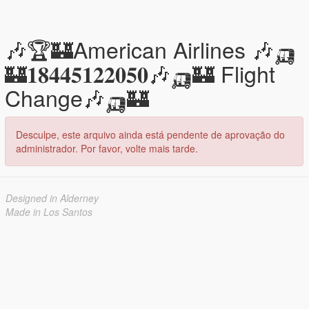
🎶🏆🏰American Airlines 🎶🛺
🏰𝟏𝟖𝟒𝟒𝟓𝟏𝟐𝟐𝟎𝟓𝟎🎶🛺🏰 Flight
Change🎶🛺🏰
Desculpe, este arquivo ainda está pendente de aprovação do
administrador. Por favor, volte mais tarde.
Designed in Alderney
Made in Los Santos