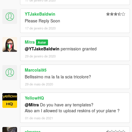
YTJakeBaldwin
Please Reply Soon
17 de janeiro de 2020
Mitra
Autor
@YTJakeBaldwin
permission granted
29 de janeiro de 2020
Marcolai95
Bellissimo ma la fa la scia tricolore?
29 de maio de 2020
YellowHQ
@Mitra
Do you have any templates?
Also am I allowed to upload reskins of your plane ?
01 de maio de 2021
elrastas