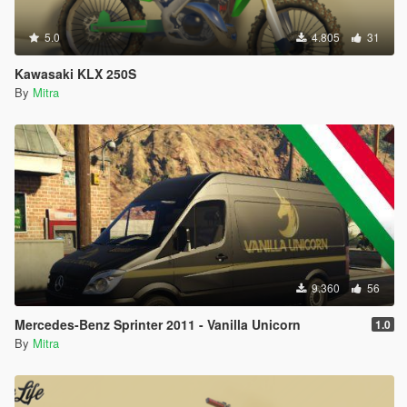
5.0
4.805
31
Kawasaki KLX 250S
By
Mitra
9.360
56
Mercedes-Benz Sprinter 2011 - Vanilla Unicorn
1.0
By
Mitra