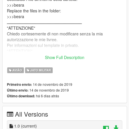
>>>besra
Replace the files in the folder:
>>>besra
ـــــــــــــــــــــــــــــــــــــــــــــــــــــــــــــــــ
"ATTENZIONE"
Chiedo cortesemente di non modificare senza la mia
autorizzazione le mie livree.
Per informazioni sul template in privato.
"ATTENTION"
I kindly ask you not to modify my liveries without my
Show Full Description
authorization.
For information on the template in private.
AVIÃO
JATO MILITAR
14 de novembro de 2019
Primeiro envio:
14 de novembro de 2019
Último envio:
há 6 dias atrás
Último download:
All Versions
1.0
(current)