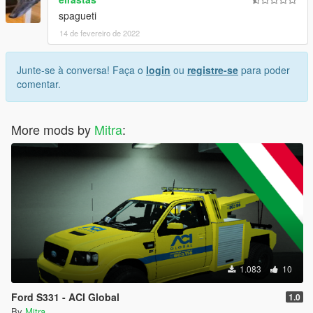
spagueti
14 de fevereiro de 2022
Junte-se à conversa! Faça o
login
ou
registre-se
para poder
comentar.
More mods by
Mitra
:
1.083
10
Ford S331 - ACI Global
1.0
By
Mitra