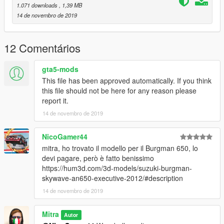
1.071 downloads
, 1,39 MB
14 de novembro de 2019
12 Comentários
gta5-mods
This file has been approved automatically. If you think
this file should not be here for any reason please
report it.
14 de novembro de 2019
NicoGamer44
mitra, ho trovato il modello per il Burgman 650, lo
devi pagare, però è fatto benissimo
https://hum3d.com/3d-models/suzuki-burgman-
skywave-an650-executive-2012/#description
14 de novembro de 2019
Mitra
Autor