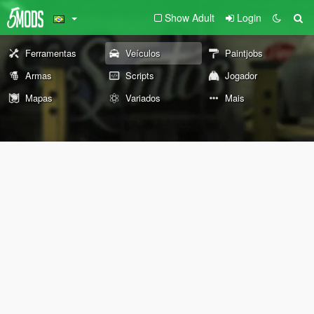
Show Adult
Login
Ferramentas
Veículos
Paintjobs
Armas
Scripts
Jogador
Mapas
Variados
Mais