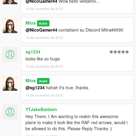
@NicoGamer44
Wow bello vediamo...
14 de novembro de 2019
Mitra
Autor
@NicoGamer44
contattami su Discord Mitra#9590
15 de novembro de 2019
sg1234
looks like so huge.
15 de novembro de 2019
Mitra
Autor
@sg1234
hahah it's true, thanks
15 de novembro de 2019
YTJakeBaldwin
Hey There, I Am wanting to reskin this awesome
plane to make it look like the RAF red arrows, would i
be allowed to do this. Please Reply Thanks :)
17 de janeiro de 2020