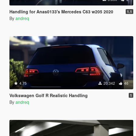
Handling for Anas0133's Mercedes C63 w205 2020
1.1
By
andreq
4.75
20.342
46
Volkswagen Golf R Realistic Handling
1
By
andreq