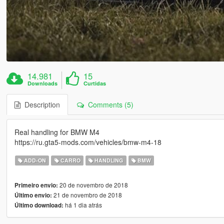
14.981
15
Downloads
Curtidas
Description
Comments (5)
Real handling for BMW M4
https://ru.gta5-mods.com/vehicles/bmw-m4-18
ADD-ON
CARRO
HANDLING
BMW
20 de novembro de 2018
Primeiro envio:
21 de novembro de 2018
Último envio:
há 1 dia atrás
Último download: