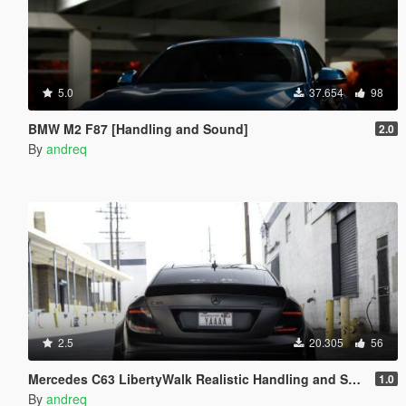
5.0
37.654
98
BMW M2 F87 [Handling and Sound]
2.0
By
andreq
2.5
20.305
56
Mercedes C63 LibertyWalk Realistic Handling and Sound
1.0
By
andreq