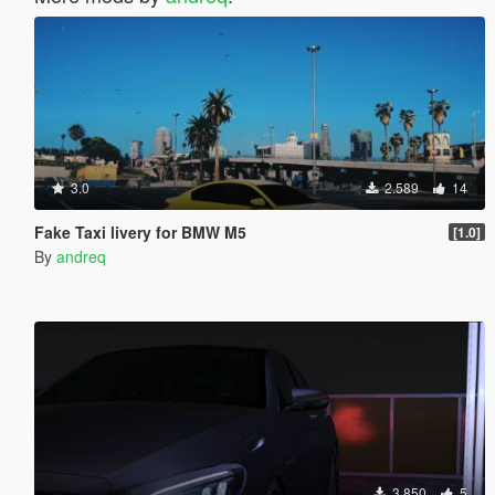
3.0
2.589
14
Fake Taxi livery for BMW M5
[1.0]
By
andreq
3.850
5