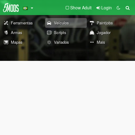
Show Adult
Login
Ferramentas
Veículos
Paintjobs
Armas
Scripts
Jogador
Mapas
Variados
Mais