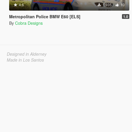
4.6
1.935
10
Metropolitan Police BMW E60 [ELS]
1.0
By
Cobra Designs
Designed in Alderney
Made in Los Santos