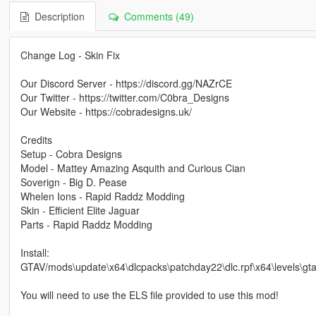
Description
Comments (49)
Change Log - Skin Fix
Our Discord Server - https://discord.gg/NAZrCE
Our Twitter - https://twitter.com/C0bra_Designs
Our Website - https://cobradesigns.uk/
Credits
Setup - Cobra Designs
Model - Mattey Amazing Asquith and Curious Cian
Soverign - Big D. Pease
Whelen Ions - Rapid Raddz Modding
Skin - Efficient Elite Jaguar
Parts - Rapid Raddz Modding
Install:
GTAV/mods\update\x64\dlcpacks\patchday22\dlc.rpf\x64\levels\gta5
You will need to use the ELS file provided to use this mod!