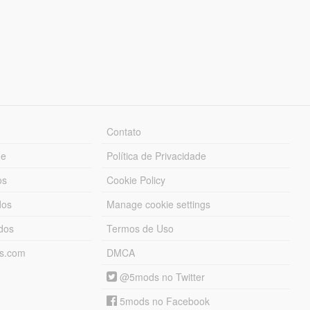
Contato
ue
Política de Privacidade
os
Cookie Policy
dos
Manage cookie settings
ados
Termos de Uso
ds.com
DMCA
@5mods no Twitter
5mods no Facebook