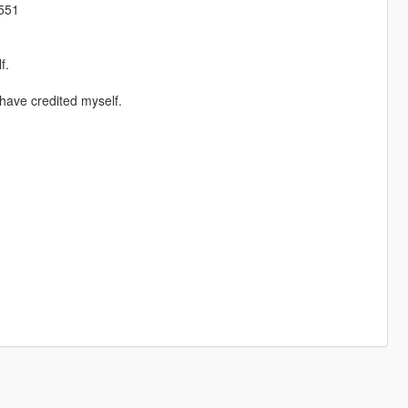
4551
f.
have credited myself.