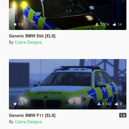
5.0
1.374
14
Generic BMW E60 [ELS]
By
Cobra Designs
5.0
2.142
9
Generic BMW F11 [ELS]
1.0
By
Cobra Designs