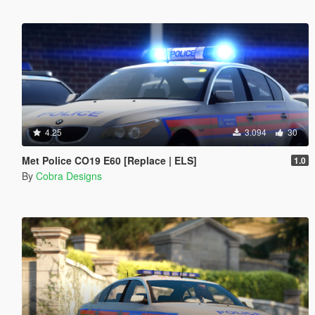
4.25
3.094
30
Met Police CO19 E60 [Replace | ELS]
1.0
By
Cobra Designs