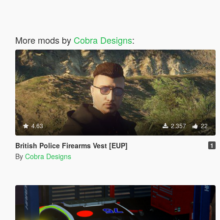
More mods by
Cobra Designs
:
4.63
2.357
22
British Police Firearms Vest [EUP]
1
By
Cobra Designs