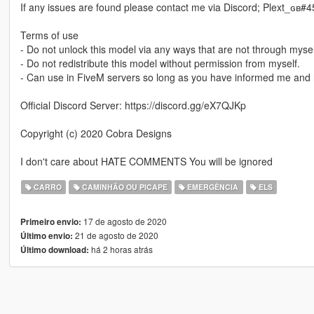
If any issues are found please contact me via Discord; Plext_ɢʙ#
Terms of use
- Do not unlock this model via any ways that are not through mysel
- Do not redistribute this model without permission from myself.
- Can use in FiveM servers so long as you have informed me and 
Official Discord Server: https://discord.gg/eX7QJKp
Copyright (c) 2020 Cobra Designs
I don't care about HATE COMMENTS You will be ignored
CARRO
CAMINHÃO OU PICAPE
EMERGÊNCIA
ELS
17 de agosto de 2020
Primeiro envio:
21 de agosto de 2020
Último envio:
há 2 horas atrás
Último download: