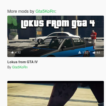
More mods by
Gta5KoRn
:
4.92
1.537
63
Lokus from GTA IV
By
Gta5KoRn