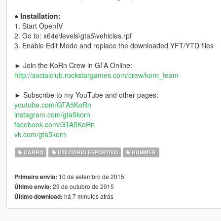
● Installation:
1. Start OpenIV
2. Go to: x64e\levels\gta5\vehicles.rpf
3. Enable Edit Mode and replace the downloaded YFT/YTD files
► Join the KoRn Crew in GTA Online:
http://socialclub.rockstargames.com/crew/korn_team
► Subscribe to my YouTube and other pages:
youtube.com/GTA5KoRn
instagram.com/gta5korn
facebook.com/GTA5KoRn
vk.com/gta5korn
CARRO
UTILITÁRIO ESPORTIVO
HUMMER
10 de setembro de 2015
Primeiro envio:
29 de outubro de 2015
Último envio:
há 7 minutos atrás
Último download: