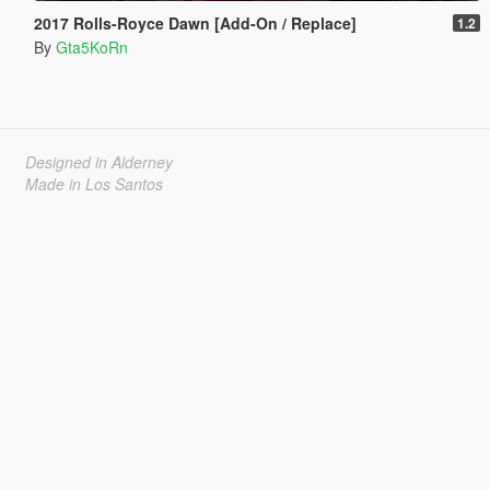
2017 Rolls-Royce Dawn [Add-On / Replace]
1.2
By
Gta5KoRn
Designed in Alderney
Made in Los Santos