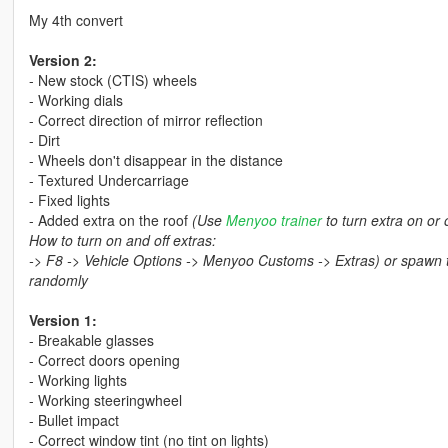
My 4th convert
Version 2:
- New stock (CTIS) wheels
- Working dials
- Correct direction of mirror reflection
- Dirt
- Wheels don't disappear in the distance
- Textured Undercarriage
- Fixed lights
- Added extra on the roof
(Use
Menyoo trainer
to turn extra on or o
How to turn on and off extras:
-> F8 -> Vehicle Options -> Menyoo Customs -> Extras) or spawn the 
randomly
Version 1:
- Breakable glasses
- Correct doors opening
- Working lights
- Working steeringwheel
- Bullet impact
- Correct window tint (no tint on lights)