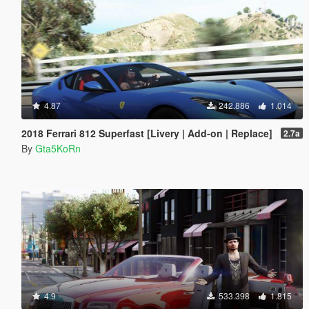
4.87
242.886
1.014
2018 Ferrari 812 Superfast [Livery | Add-on | Replace]
2.7a
By
Gta5KoRn
4.9
533.398
1.815