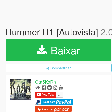
Hummer H1 [Autovista]
2.
Baixar
Compartilhar
Gta5KoRn
Doar com
Apoie-me em