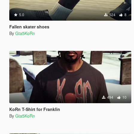
5.0
524
8
Fallen skater shoes
By
Gta5KoRn
494
10
KoRn T-Shirt for Franklin
By
Gta5KoRn