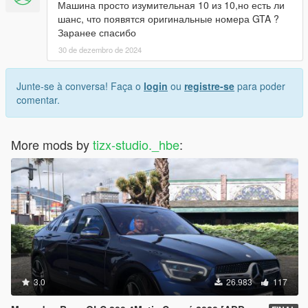
Машина просто изумительная 10 из 10,но есть ли
шанс, что появятся оригинальные номера GTA ?
Заранее спасибо
30 de dezembro de 2024
Junte-se à conversa! Faça o
login
ou
registre-se
para poder
comentar.
More mods by
tizx-studio._hbe
:
3.0
26.983
117