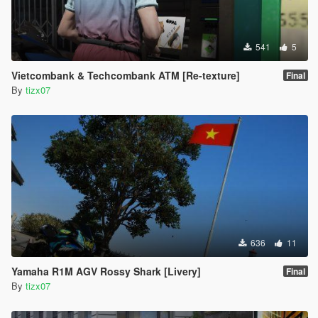
541
5
Vietcombank & Techcombank ATM [Re-texture]
Final
By
tizx07
636
11
Yamaha R1M AGV Rossy Shark [Livery]
Final
By
tizx07