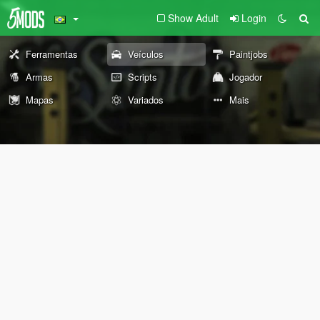
Show Adult
Login
Ferramentas
Veículos
Paintjobs
Armas
Scripts
Jogador
Mapas
Variados
Mais