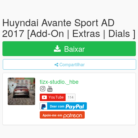
Huyndai Avante Sport AD
2017 [Add-On | Extras | Dials ]
Baixar
Compartilhar
tizx-studio._hbe
Doar com
Apoie-me em