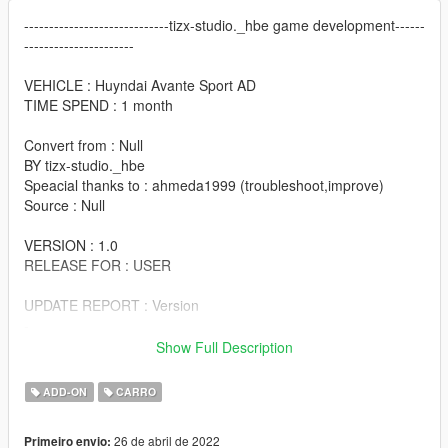
-----------------------------tizx-studio._hbe game development------
----------------------
VEHICLE : Huyndai Avante Sport AD
TIME SPEND : 1 month
Convert from : Null
BY tizx-studio._hbe
Speacial thanks to : ahmeda1999 (troubleshoot,improve)
Source : Null
VERSION : 1.0
RELEASE FOR : USER
UPDATE REPORT : Version
-
Option : Korean plate option
Show Full Description
Paint :
ADD-ON
CARRO
----------------------EN-INSTALLATION----------------------
26 de abril de 2022
Primeiro envio: