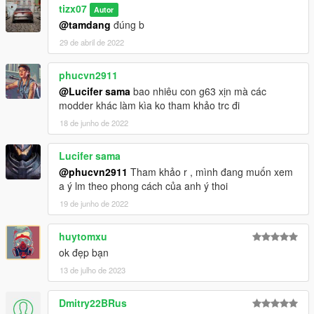
tizx07
Autor
@tamdang
đúng b
29 de abril de 2022
phucvn2911
@Lucifer sama
bao nhiêu con g63 xịn mà các
modder khác làm kìa ko tham khảo trc đi
18 de junho de 2022
Lucifer sama
@phucvn2911
Tham khảo r , mình đang muốn xem
a ý lm theo phong cách của anh ý thoi
19 de junho de 2022
huytomxu
ok đẹp bạn
13 de julho de 2023
Dmitry22BRus