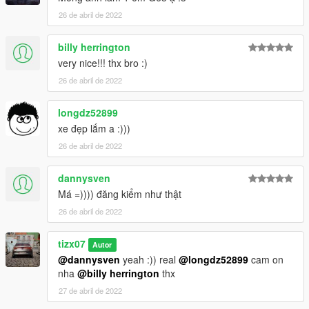
26 de abril de 2022
billy herrington
very nice!!! thx bro :)
26 de abril de 2022
longdz52899
xe đẹp lắm a :)))
26 de abril de 2022
dannysven
Má =)))) đăng kiểm như thật
26 de abril de 2022
tizx07
Autor
@dannysven
yeah :)) real
@longdz52899
cam on
nha
@billy herrington
thx
27 de abril de 2022