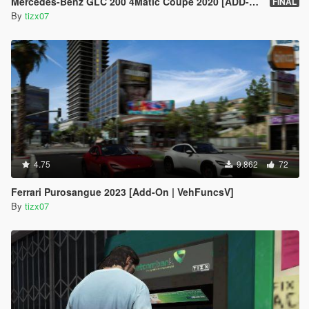
Mercedes-Benz GLC 200 4Matic Coupé 2020 [ADD-ON]
FINAL
By
tizx07
4.75
9.862
72
Ferrari Purosangue 2023 [Add-On | VehFuncsV]
By
tizx07