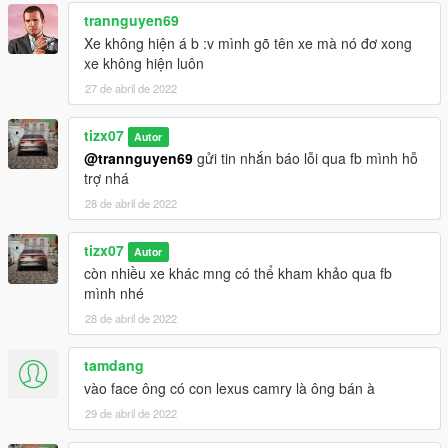
trannguyen69
Xe không hiện á b :v mình gõ tên xe mà nó đơ xong
xe không hiện luôn
27 de abril de 2022
tizx07
Autor
@trannguyen69
gửi tin nhắn báo lỗi qua fb mình hỗ
trợ nhá
28 de abril de 2022
tizx07
Autor
còn nhiều xe khác mng có thể kham khảo qua fb
mình nhé
28 de abril de 2022
tamdang
vào face ông có con lexus camry là ông bán à
29 de abril de 2022