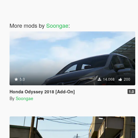
More mods by
Soongae
:
5.0
14.068
200
Honda Odyssey 2018 [Add-On]
1.0
By
Soongae