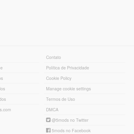
Contato
ue
Política de Privacidade
os
Cookie Policy
dos
Manage cookie settings
ados
Termos de Uso
ds.com
DMCA
@5mods no Twitter
5mods no Facebook