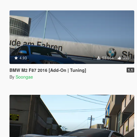
4.93
53.054
353
BMW M2 F87 2016 [Add-On | Tuning]
1.1
By
Soongae