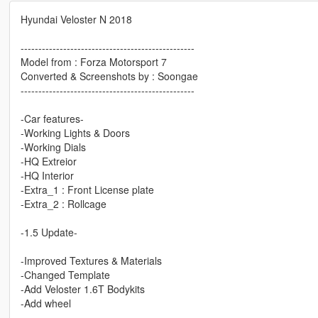
Hyundai Veloster N 2018
-------------------------------------------------
Model from : Forza Motorsport 7
Converted & Screenshots by : Soongae
-------------------------------------------------
-Car features-
-Working Lights & Doors
-Working Dials
-HQ Extreior
-HQ Interior
-Extra_1 : Front License plate
-Extra_2 : Rollcage
-1.5 Update-
-Improved Textures & Materials
-Changed Template
-Add Veloster 1.6T Bodykits
-Add wheel