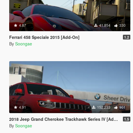
4.87
41.854
330
Ferrari 458 Speciale 2015 [Add-On]
1.2
By
Soongae
4.91
152.233
901
2018 Jeep Grand Cherokee Trackhawk Series IV [Add-On Tuning]
1.5
By
Soongae