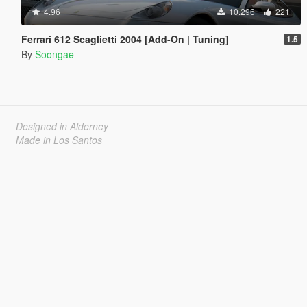
4.96
10.296
221
Ferrari 612 Scaglietti 2004 [Add-On | Tuning]
1.5
By
Soongae
Designed in Alderney
Made in Los Santos