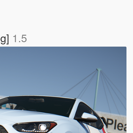
ng]
1.5