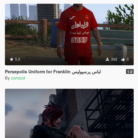
5.0
392
0
Persepolis Uniform for Franklin لباس پرسپولیس
1.0
By
zorrozol