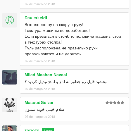
07 de março de 2018
Dauletkeldi
Выполнено ну на скорую руку!
Текстура машины не доработано!
Если врезаться в столб то половина машины стоит
в текстурах столба!
Руль расположена не правильно руки
проваливаются и не держать
07 de março de 2018
Milad Mashan Navasi
ببخشید فایل رو چطور به ytd و ydd تبدیل کردید ؟
07 de março de 2018
MasoudGolzar
سلام خیلی خوبه ممنون
07 de março de 2018
zorrozol
Autor