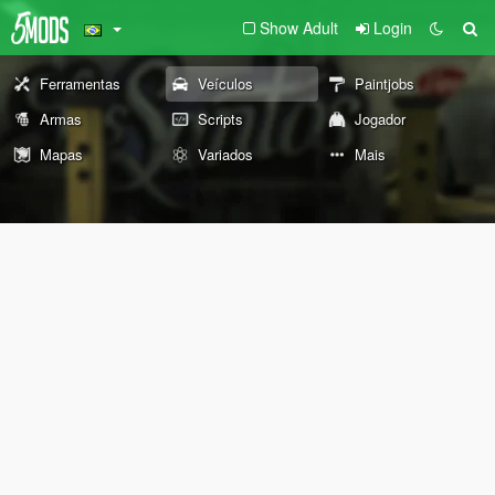
Show Adult
Login
Ferramentas
Veículos
Paintjobs
Armas
Scripts
Jogador
Mapas
Variados
Mais