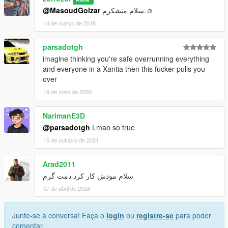
@MasoudGolzar
سلام متشکرم.☺
14 de março de 2018
parsadotgh
imagine thinking you're safe overrunning everything
and everyone in a Xantia then this fucker pulls you
over
19 de maio de 2020
NarimanE3D
@parsadotgh
Lmao so true
15 de outubro de 2021
Arad2011
سلام مودش کار کرد دمت گرم
07 de abril de 2024
Junte-se à conversa! Faça o
login
ou
registre-se
para poder
comentar.