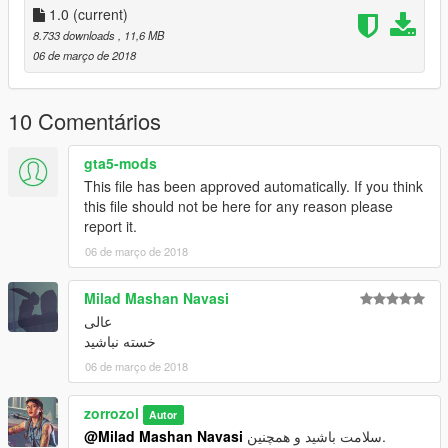
1.0
(current)
8.733 downloads
, 11,6 MB
06 de março de 2018
10 Comentários
gta5-mods
This file has been approved automatically. If you think
this file should not be here for any reason please
report it.
06 de março de 2018
Milad Mashan Navasi
عالی
خسته نباشید
06 de março de 2018
zorrozol
Autor
@Milad Mashan Navasi
سلامت باشید و همچنین.