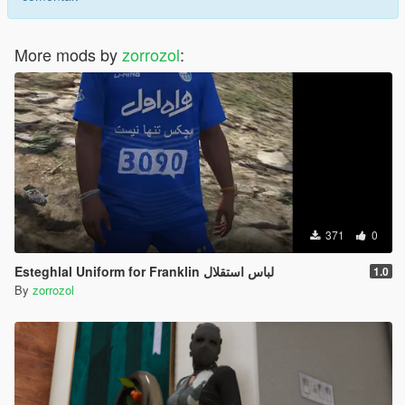
More mods by
zorrozol
:
371
0
Esteghlal Uniform for Franklin لباس استقلال
1.0
By
zorrozol