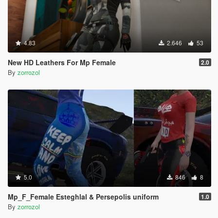
4.83
2.646
53
New HD Leathers For Mp Female
2.0
By
zorrozol
5.0
846
8
Mp_F_Female Esteghlal & Persepolis uniform
1.0
By
zorrozol