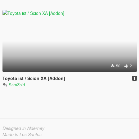
50
2
Toyota ist / Scion XA [Addon]
1
By
SamZoid
Designed in Alderney
Made in Los Santos