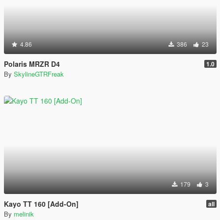
4.86
386
23
Polaris MRZR D4
1.0
By
SkylineGTRFreak
179
3
Kayo TT 160 [Add-On]
all
By
melinik