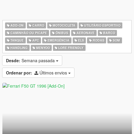
ADD-ON
CARRO
MOTOCICLETA
UTILITÁRIO ESPORTIVO
CAMINHÃO OU PICAPE
ÔNIBUS
AERONAVE
BARCO
TANQUE
APC
EMERGÊNCIA
ELS
RODAS
SOM
HANDLING
MENYOO
LORE FRIENDLY
Desde:
Semana passada
Ordenar por:
Últimos envios