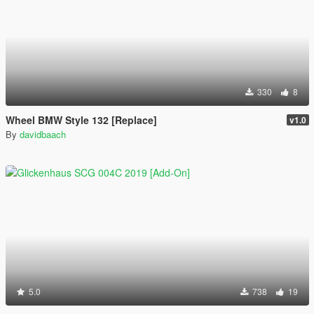
330
8
Wheel BMW Style 132 [Replace]
v1.0
By
davidbaach
5.0
738
19