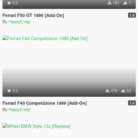
5.0
161
7
Ferrari F50 GT 1996 [Add-On]
1.0
By
HappyEndgr
5.0
476
23
Ferrari F40 Competizione 1989 [Add-On]
1.0
By
HappyEndgr