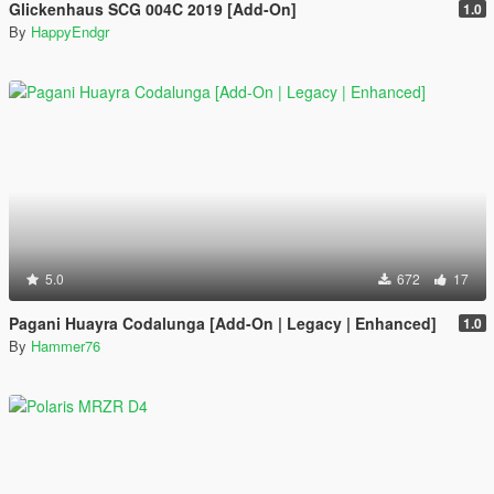
Glickenhaus SCG 004C 2019 [Add-On]
1.0
By
HappyEndgr
5.0
672
17
Pagani Huayra Codalunga [Add-On | Legacy | Enhanced]
1.0
By
Hammer76