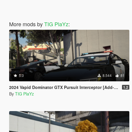
More mods by
TIG PlaYz
:
5.0
8.544
81
2024 Vapid Dominator GTX Pursuit Interceptor [Add-On / FiveM | Tuning | LODs]
1.2
By
TIG PlaYz