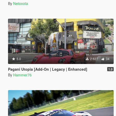
By
Netoxota
5.0
2.627
34
Pagani Utopia [Add-On | Legacy | Enhanced]
1.0
By
Hammer76