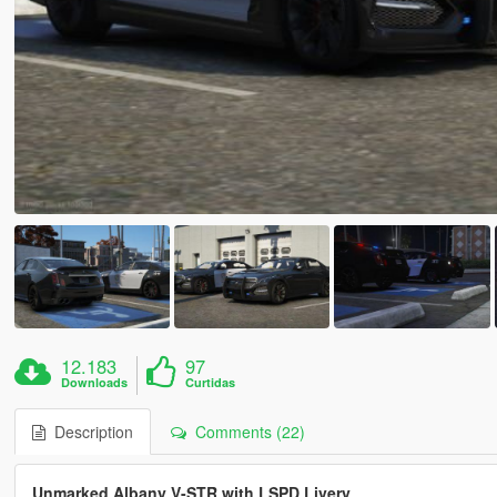
12.183
97
Downloads
Curtidas
Description
Comments (22)
Unmarked Albany V-STR with LSPD Livery