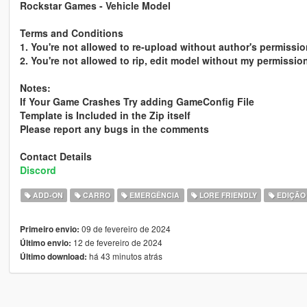
Rockstar Games - Vehicle Model
Terms and Conditions
1. You're not allowed to re-upload without author's permissio
2. You're not allowed to rip, edit model without my permissio
Notes:
If Your Game Crashes Try adding GameConfig File
Template is Included in the Zip itself
Please report any bugs in the comments
Contact Details
Discord
ADD-ON
CARRO
EMERGÊNCIA
LORE FRIENDLY
EDIÇÃO
09 de fevereiro de 2024
Primeiro envio:
12 de fevereiro de 2024
Último envio:
há 43 minutos atrás
Último download: