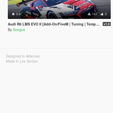
5.0
147
9
Audi R8 LMS EVO II [Add-On/FiveM | Tuning | Template]
v1.0
By
Songuo
Designed in Alderney
Made in Los Santos