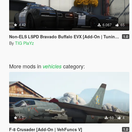
4.42
6.067
65
Non-ELS LSPD Bravado Buffalo EVX [Add-On | Tuning | FiveM | LODs]
1.0
By
TIG PlaYz
More mods in
category:
vehicles
5.0
53
4
F-8 Crusader [Add-On | VehFuncs V]
1.0