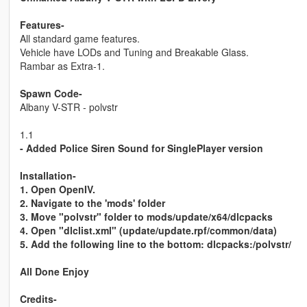
Features-
All standard game features.
Vehicle have LODs and Tuning and Breakable Glass.
Rambar as Extra-1.
Spawn Code-
Albany V-STR - polvstr
1.1
- Added Police Siren Sound for SinglePlayer version
Installation-
1. Open OpenIV.
2. Navigate to the 'mods' folder
3. Move "polvstr" folder to mods/update/x64/dlcpacks
4. Open "dlclist.xml" (update/update.rpf/common/data)
5. Add the following line to the bottom: dlcpacks:/polvstr/
All Done Enjoy
Credits-