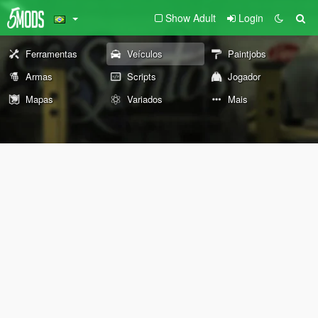
Show Adult
Login
Ferramentas
Veículos
Paintjobs
Armas
Scripts
Jogador
Mapas
Variados
Mais