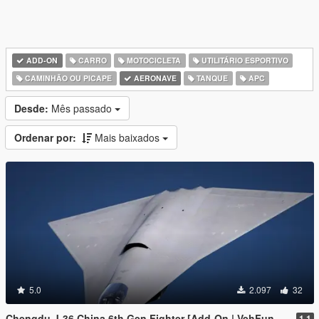
ADD-ON
CARRO
MOTOCICLETA
UTILITÁRIO ESPORTIVO
CAMINHÃO OU PICAPE
AERONAVE
TANQUE
APC
Desde:
Mês passado
Ordenar por:
Mais baixados
5.0
2.097
32
Chengdu J-36 China 6th Gen Fighter [Add-On | VehFuncs V]
1.1