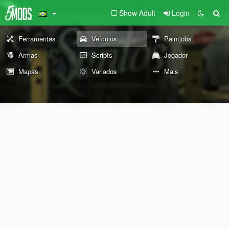
Show Adult
Login
Ferramentas
Veículos
Paintjobs
Armas
Scripts
Jogador
Mapas
Variados
Mais