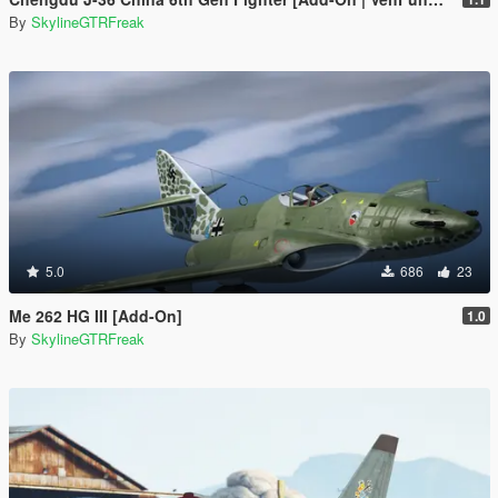
By
SkylineGTRFreak
5.0
686
23
Me 262 HG III [Add-On]
1.0
By
SkylineGTRFreak