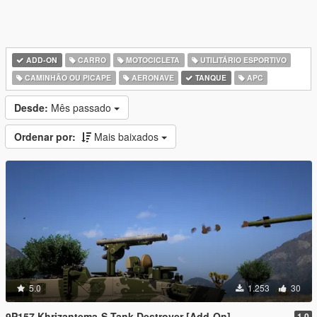
ADD-ON
CARRO
MOTOCICLETA
UTILITÁRIO ESPORTIVO
CAMINHÃO OU PICAPE
AERONAVE
TANQUE
APC
Desde:
Mês passado
Ordenar por:
Mais baixados
5.0
1.253
30
9P157 Khrizantema-S Tank Destroyer [Add-On]
1.0