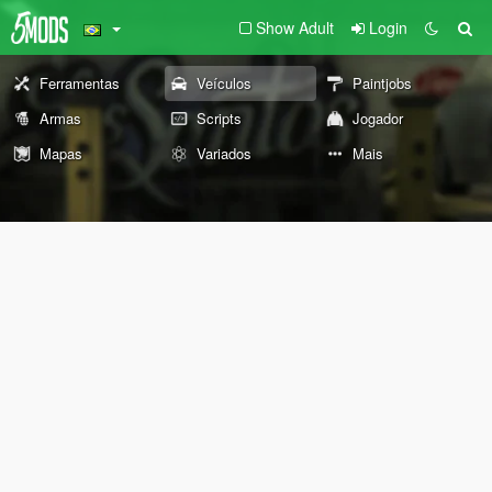
Show Adult
Login
Ferramentas
Veículos
Paintjobs
Armas
Scripts
Jogador
Mapas
Variados
Mais