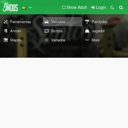
Show Adult
Login
Ferramentas
Veículos
Paintjobs
Armas
Scripts
Jogador
Mapas
Variados
Mais