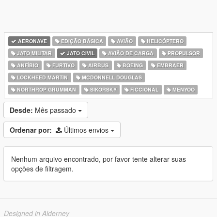
AERONAVE
EDIÇÃO BÁSICA
AVIÃO
HELICÓPTERO
JATO MILITAR
JATO CIVIL
AVIÃO DE CARGA
PROPULSOR
ANFÍBIO
FURTIVO
AIRBUS
BOEING
EMBRAER
LOCKHEED MARTIN
MCDONNELL DOUGLAS
NORTHROP GRUMMAN
SIKORSKY
FICCIONAL
MENYOO
Desde:
Mês passado
Ordenar por:
Últimos envios
Nenhum arquivo encontrado, por favor tente alterar suas
opções de filtragem.
Designed in Alderney