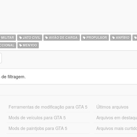
 MILITAR
JATO CIVIL
AVIÃO DE CARGA
PROPULSOR
ANFÍBIO
CCIONAL
MENYOO
de filtragem.
Ferramentas de modificação para GTA 5
Últimos arquivos
Mods de veículos para GTA 5
Arquivos em destaq
Mods de paintjobs para GTA 5
Arquivos mais curtid