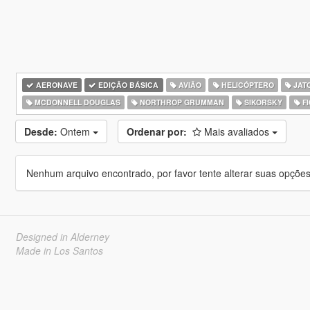
AERONAVE
EDIÇÃO BÁSICA
AVIÃO
HELICÓPTERO
JATO
MCDONNELL DOUGLAS
NORTHROP GRUMMAN
SIKORSKY
FI
Desde:
Ontem
Ordenar por:
Mais avaliados
Nenhum arquivo encontrado, por favor tente alterar suas opções 
Designed in Alderney
Made in Los Santos