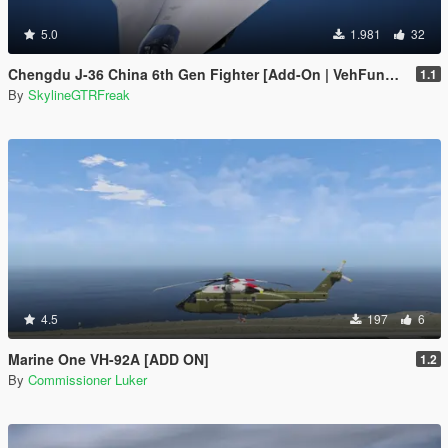
5.0
1.981
32
Chengdu J-36 China 6th Gen Fighter [Add-On | VehFuncs V]
1.1
By
SkylineGTRFreak
4.5
197
6
Marine One VH-92A [ADD ON]
1.2
By
Commissioner Luker