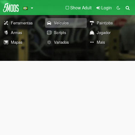
Show Adult
Login
Ferramentas
Veículos
Paintjobs
Armas
Scripts
Jogador
Mapas
Variados
Mais