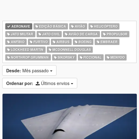
AERONAVE
EDIÇÃO BÁSICA
AVIÃO
HELICÓPTERO
JATO MILITAR
JATO CIVIL
AVIÃO DE CARGA
PROPULSOR
ANFÍBIO
FURTIVO
AIRBUS
BOEING
EMBRAER
LOCKHEED MARTIN
MCDONNELL DOUGLAS
NORTHROP GRUMMAN
SIKORSKY
FICCIONAL
MENYOO
Desde:
Mês passado
Ordenar por:
Últimos envios