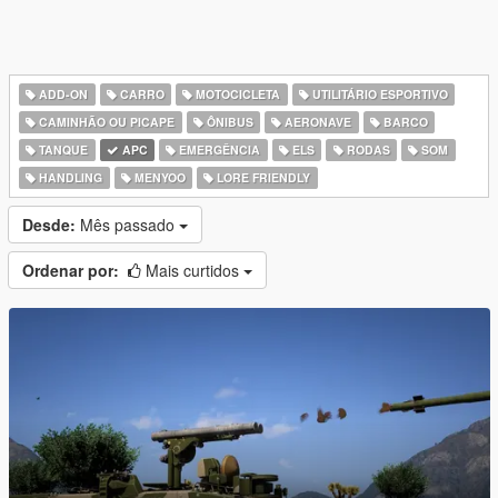
ADD-ON
CARRO
MOTOCICLETA
UTILITÁRIO ESPORTIVO
CAMINHÃO OU PICAPE
ÔNIBUS
AERONAVE
BARCO
TANQUE
APC
EMERGÊNCIA
ELS
RODAS
SOM
HANDLING
MENYOO
LORE FRIENDLY
Desde:
Mês passado
Ordenar por:
Mais curtidos