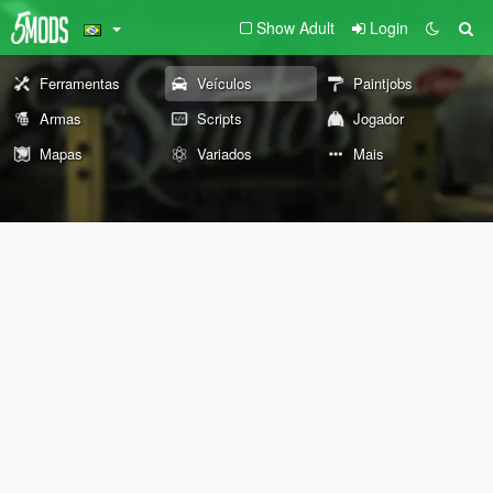
Show Adult
Login
Ferramentas
Veículos
Paintjobs
Armas
Scripts
Jogador
Mapas
Variados
Mais