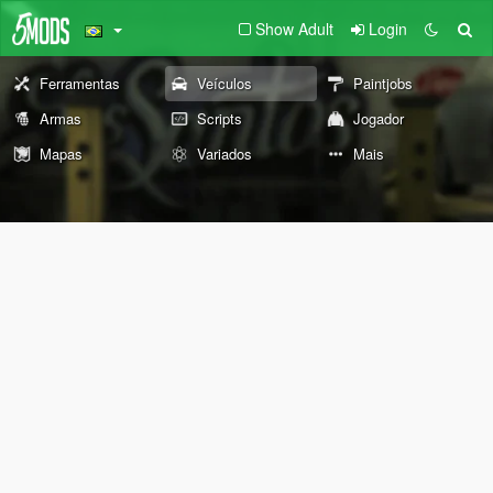
Show Adult
Login
Ferramentas
Veículos
Paintjobs
Armas
Scripts
Jogador
Mapas
Variados
Mais