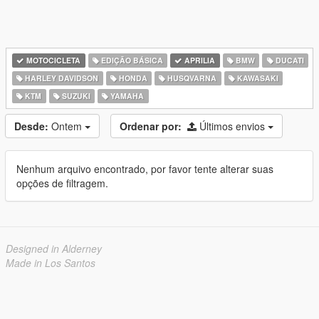
MOTOCICLETA
EDIÇÃO BÁSICA
APRILIA
BMW
DUCATI
HARLEY DAVIDSON
HONDA
HUSQVARNA
KAWASAKI
KTM
SUZUKI
YAMAHA
Desde:
Ontem
Ordenar por:
Últimos envios
Nenhum arquivo encontrado, por favor tente alterar suas
opções de filtragem.
Designed in Alderney
Made in Los Santos