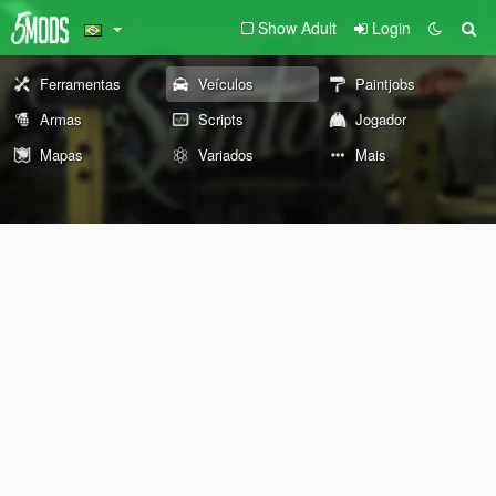
Show Adult
Login
Ferramentas
Veículos
Paintjobs
Armas
Scripts
Jogador
Mapas
Variados
Mais