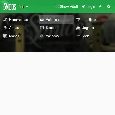
Show Adult
Login
Ferramentas
Veículos
Paintjobs
Armas
Scripts
Jogador
Mapas
Variados
Mais