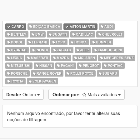
CARRO
EDIÇÃO BÁSICA
ASTON MARTIN
AUDI
BENTLEY
BMW
BUGATTI
CADILLAC
CHEVROLET
DODGE
FERRARI
FORD
HONDA
HUMMER
HYUNDAI
INFINITI
JAGUAR
JEEP
LAMBORGHINI
LEXUS
MASERATI
MAZDA
MCLAREN
MERCEDES-BENZ
MITSUBISHI
NISSAN
PAGANI
PEUGEOT
PONTIAC
PORSCHE
RANGE ROVER
ROLLS ROYCE
SUBARU
TOYOTA
VOLKSWAGEN
Desde:
Ontem
Ordenar por:
Mais avaliados
Nenhum arquivo encontrado, por favor tente alterar suas
opções de filtragem.