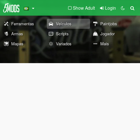
Show Adult
Login
Ferramentas
Veículos
Paintjobs
Armas
Scripts
Jogador
Mapas
Variados
Mais