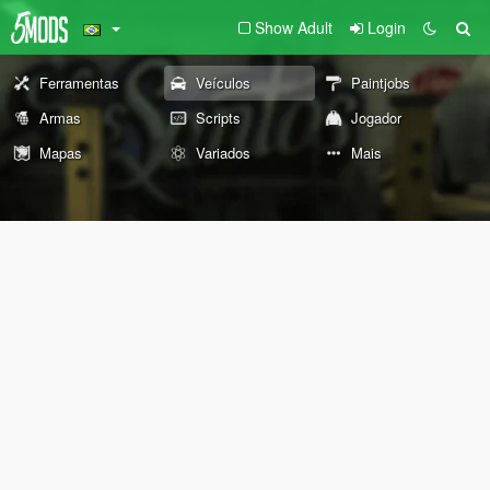
Show Adult
Login
Ferramentas
Veículos
Paintjobs
Armas
Scripts
Jogador
Mapas
Variados
Mais