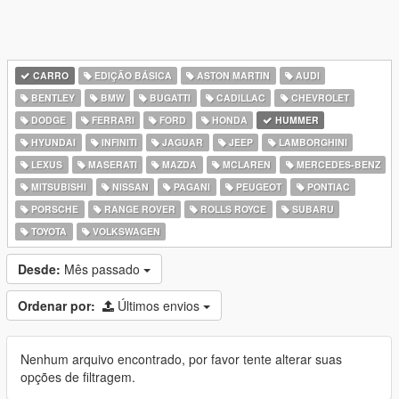
CARRO
EDIÇÃO BÁSICA
ASTON MARTIN
AUDI
BENTLEY
BMW
BUGATTI
CADILLAC
CHEVROLET
DODGE
FERRARI
FORD
HONDA
HUMMER
HYUNDAI
INFINITI
JAGUAR
JEEP
LAMBORGHINI
LEXUS
MASERATI
MAZDA
MCLAREN
MERCEDES-BENZ
MITSUBISHI
NISSAN
PAGANI
PEUGEOT
PONTIAC
PORSCHE
RANGE ROVER
ROLLS ROYCE
SUBARU
TOYOTA
VOLKSWAGEN
Desde:
Mês passado
Ordenar por:
Últimos envios
Nenhum arquivo encontrado, por favor tente alterar suas
opções de filtragem.