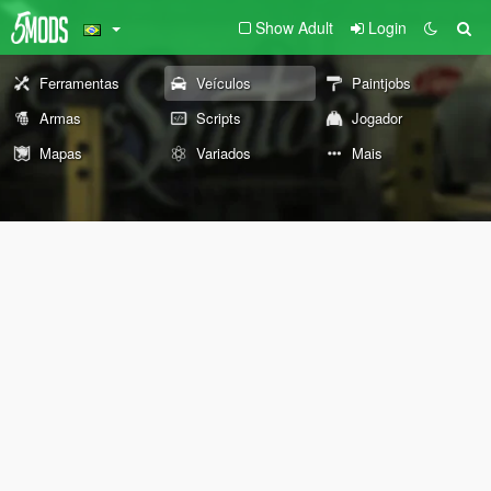
Show Adult
Login
Ferramentas
Veículos
Paintjobs
Armas
Scripts
Jogador
Mapas
Variados
Mais