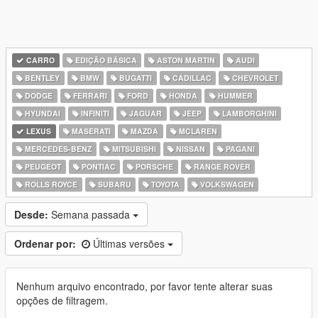
CARRO
EDIÇÃO BÁSICA
ASTON MARTIN
AUDI
BENTLEY
BMW
BUGATTI
CADILLAC
CHEVROLET
DODGE
FERRARI
FORD
HONDA
HUMMER
HYUNDAI
INFINITI
JAGUAR
JEEP
LAMBORGHINI
LEXUS
MASERATI
MAZDA
MCLAREN
MERCEDES-BENZ
MITSUBISHI
NISSAN
PAGANI
PEUGEOT
PONTIAC
PORSCHE
RANGE ROVER
ROLLS ROYCE
SUBARU
TOYOTA
VOLKSWAGEN
Desde:
Semana passada
Ordenar por:
Últimas versões
Nenhum arquivo encontrado, por favor tente alterar suas
opções de filtragem.