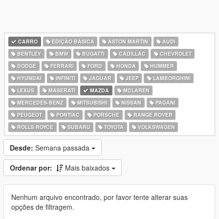
CARRO
EDIÇÃO BÁSICA
ASTON MARTIN
AUDI
BENTLEY
BMW
BUGATTI
CADILLAC
CHEVROLET
DODGE
FERRARI
FORD
HONDA
HUMMER
HYUNDAI
INFINITI
JAGUAR
JEEP
LAMBORGHINI
LEXUS
MASERATI
MAZDA
MCLAREN
MERCEDES-BENZ
MITSUBISHI
NISSAN
PAGANI
PEUGEOT
PONTIAC
PORSCHE
RANGE ROVER
ROLLS ROYCE
SUBARU
TOYOTA
VOLKSWAGEN
Desde:
Semana passada
Ordenar por:
Mais baixados
Nenhum arquivo encontrado, por favor tente alterar suas
opções de filtragem.