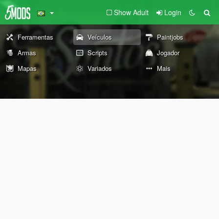
Show Adult
Login
Ferramentas
Veículos
Paintjobs
Armas
Scripts
Jogador
Mapas
Variados
Mais