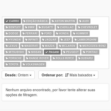
CARRO
EDIÇÃO BÁSICA
ASTON MARTIN
AUDI
BENTLEY
BMW
BUGATTI
CADILLAC
CHEVROLET
DODGE
FERRARI
FORD
HONDA
HUMMER
HYUNDAI
INFINITI
JAGUAR
JEEP
LAMBORGHINI
LEXUS
MASERATI
MAZDA
MCLAREN
MERCEDES-BENZ
MITSUBISHI
NISSAN
PAGANI
PEUGEOT
PONTIAC
PORSCHE
RANGE ROVER
ROLLS ROYCE
SUBARU
TOYOTA
VOLKSWAGEN
Desde:
Ontem
Ordenar por:
Mais baixados
Nenhum arquivo encontrado, por favor tente alterar suas
opções de filtragem.