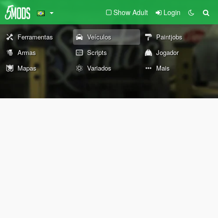
Show Adult
Login
Ferramentas
Veículos
Paintjobs
Armas
Scripts
Jogador
Mapas
Variados
Mais