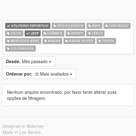
UTILITÁRIO ESPORTIVO
EDIÇÃO BÁSICA
BMW
CHEVROLET
DACIA
JEEP
HUMMER
INFINITI
LEXUS
MERCEDES-BENZ
NISSAN
RANGE ROVER
TOYOTA
VOLKSWAGEN
Desde:
Mês passado
Ordenar por:
Mais avaliados
Nenhum arquivo encontrado, por favor tente alterar suas
opções de filtragem.
Designed in Alderney
Made in Los Santos