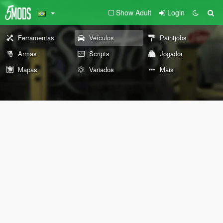
Show Adult
Login
Ferramentas
Veículos
Paintjobs
Armas
Scripts
Jogador
Mapas
Variados
Mais