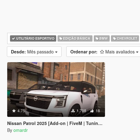
UTILITÁRIO ESPORTIVO
EDIÇÃO BÁSICA
BMW
CHEVROLET
Desde:
Mês passado
Ordenar por:
Mais avaliados
4.75
1.798
18
Nissan Patrol 2025 [Add-on | FiveM | Tuning | Debadged]
By
omardr