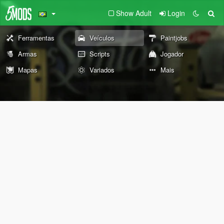
Show Adult
Login
Ferramentas
Veículos
Paintjobs
Armas
Scripts
Jogador
Mapas
Variados
Mais