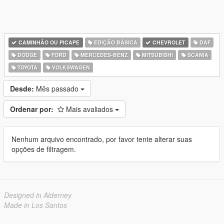
CAMINHÃO OU PICAPE
EDIÇÃO BÁSICA
CHEVROLET
DAF
DODGE
FORD
MERCEDES-BENZ
MITSUBISHI
SCANIA
TOYOTA
VOLKSWAGEN
Desde:
Mês passado
Ordenar por:
Mais avaliados
Nenhum arquivo encontrado, por favor tente alterar suas
opções de filtragem.
Designed in Alderney
Made in Los Santos