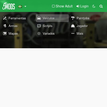
Show Adult
Login
Ferramentas
Veículos
Paintjobs
Armas
Scripts
Jogador
Mapas
Variados
Mais