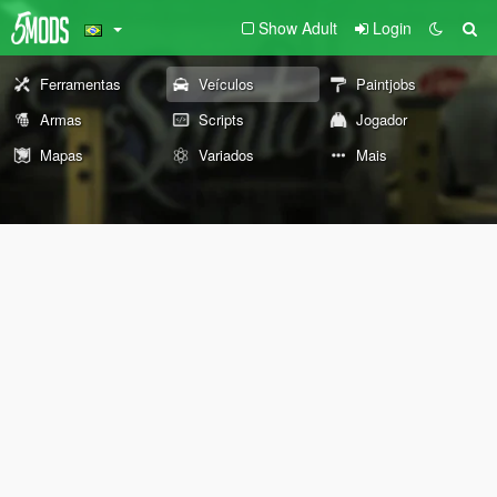
Show Adult
Login
Ferramentas
Veículos
Paintjobs
Armas
Scripts
Jogador
Mapas
Variados
Mais