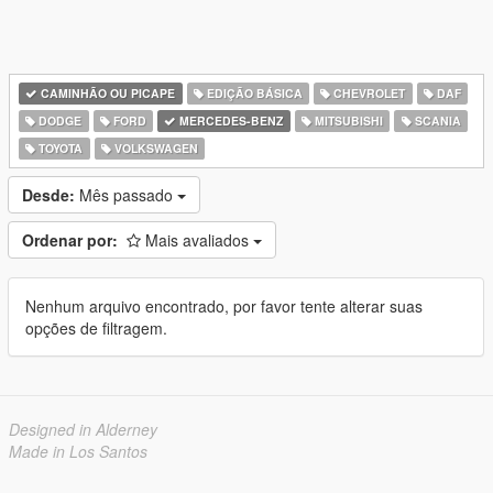
CAMINHÃO OU PICAPE
EDIÇÃO BÁSICA
CHEVROLET
DAF
DODGE
FORD
MERCEDES-BENZ
MITSUBISHI
SCANIA
TOYOTA
VOLKSWAGEN
Desde:
Mês passado
Ordenar por:
Mais avaliados
Nenhum arquivo encontrado, por favor tente alterar suas
opções de filtragem.
Designed in Alderney
Made in Los Santos