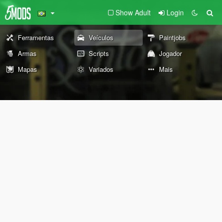
Show Adult
Login
Ferramentas
Veículos
Paintjobs
Armas
Scripts
Jogador
Mapas
Variados
Mais