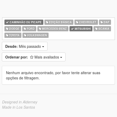
CAMINHÃO OU PICAPE
EDIÇÃO BÁSICA
CHEVROLET
DAF
DODGE
FORD
MERCEDES-BENZ
MITSUBISHI
SCANIA
TOYOTA
VOLKSWAGEN
Desde:
Mês passado
Ordenar por:
Mais avaliados
Nenhum arquivo encontrado, por favor tente alterar suas
opções de filtragem.
Designed in Alderney
Made in Los Santos