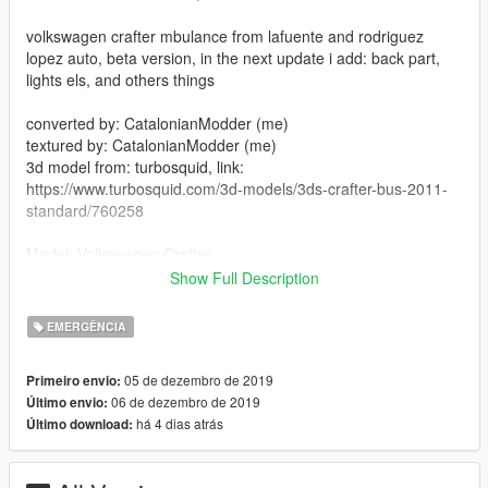
volkswagen crafter mbulance from lafuente and rodriguez
lopez auto, beta version, in the next update i add: back part,
lights els, and others things
converted by: CatalonianModder (me)
textured by: CatalonianModder (me)
3d model from: turbosquid, link:
https://www.turbosquid.com/3d-models/3ds-crafter-bus-2011-
standard/760258
Model: Volkswagen Crafter
year: 2011
Show Full Description
how to Install:
EMERGÊNCIA
install with openIV in here:
05 de dezembro de 2019
Primeiro envio:
Grand Theft Auto V\mods\x64e.rpf\levels\gta5\vehicles.rpf\
06 de dezembro de 2019
Último envio:
há 4 dias atrás
Último download:
Thanks for your download