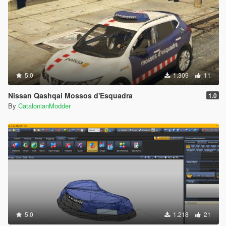
5.0
1.309
11
Nissan Qashqai Mossos d'Esquadra
1.0
By
CatalonianModder
5.0
1.218
21