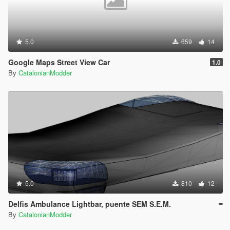
5.0
659
14
Google Maps Street View Car
1.0
By
CatalonianModder
5.0
810
12
Delfis Ambulance Lightbar, puente SEM S.E.M.
By
CatalonianModder