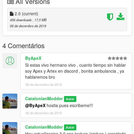
All Versions
2.0
(current)
456 downloads
, 17,5 MB
06 de dezembro de 2019
4 Comentários
ByApeX
Si estas vivo hermano vivo , cuanto tiempo sin hablar
soy Apex y Artex en discord , bonita ambulancia , ya
hablaremos bro
06 de dezembro de 2019
CatalonianModder
Autor
@ByApeX
hostia pues escribeme!!!
06 de dezembro de 2019
CatalonianModder
Autor
Hoy actualizacion 3.0 con textura (pintura ) arreglada