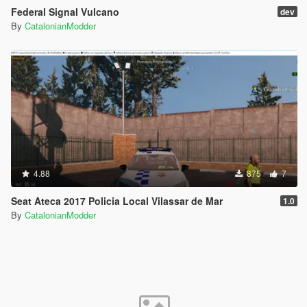
Federal Signal Vulcano
dev
By
CatalonianModder
4.88
875
7
Seat Ateca 2017 Policia Local Vilassar de Mar
1.0
By
CatalonianModder