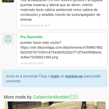
puertas traseras y lateral que se abren, interior
mejorado tanto cabina asistencial como cabina de
conduccion y añadido mando de luces/apagador de
sirenas
09 de dezembro de 2019
Ptx-Dancelde
puedes hacer este coche?
https://cdn.discordapp.com/attachments/4769867982
92205578/703541875436552252/f71d754cf569be4c
4c8ee72036b21d93.png
25 de abril de 2020
Junte-se à conversa! Faça o
login
ou
registre-se
para poder
comentar.
More mods by
CatalonianModder🇪🇸
: