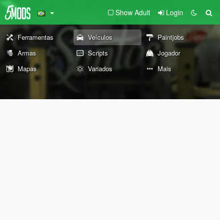
Show Adult
Login
Ferramentas
Veículos
Paintjobs
Armas
Scripts
Jogador
Mapas
Variados
Mais