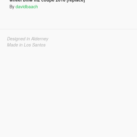
By
davidbaach
Designed in Alderney
Made in Los Santos