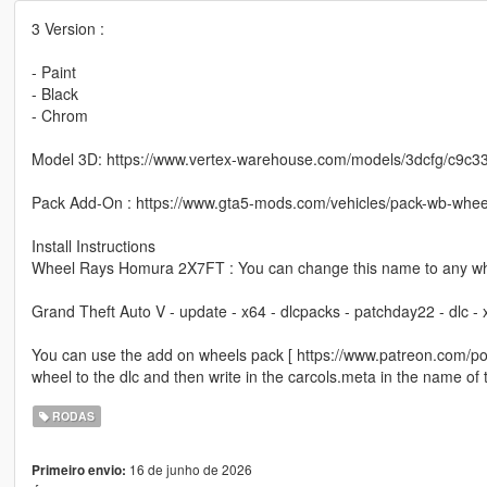
3 Version :
- Paint
- Black
- Chrom
Model 3D: https://www.vertex-warehouse.com/models/3dcfg/c9c33
Pack Add-On : https://www.gta5-mods.com/vehicles/pack-wb-whee
Install Instructions
Wheel Rays Homura 2X7FT : You can change this name to any whe
Grand Theft Auto V - update - x64 - dlcpacks - patchday22 - dlc -
You can use the add on wheels pack [ https://www.patreon.com/p
wheel to the dlc and then write in the carcols.meta in the name of
RODAS
16 de junho de 2026
Primeiro envio: