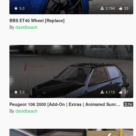
5.0
2.794
33
BBS ET40 Wheel [Replace]
By
davidbaach
5.0
4.115
37
Peugeot 106 2000 [Add-On | Extras | Animated Sunroof]
2.1v
By
davidbaach