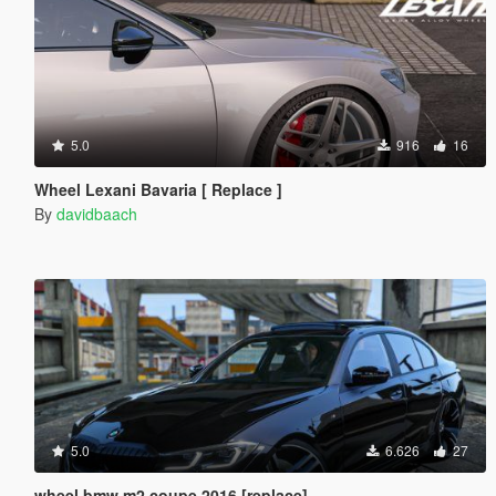
5.0
916
16
Wheel Lexani Bavaria [ Replace ]
By
davidbaach
5.0
6.626
27
wheel bmw m2 coupe 2016 [replace]