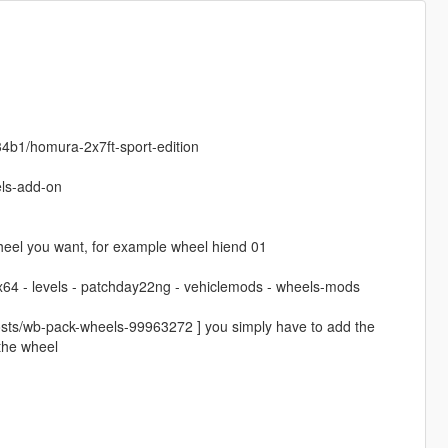
4b1/homura-2x7ft-sport-edition
ls-add-on
el you want, for example wheel hiend 01
 x64 - levels - patchday22ng - vehiclemods - wheels-mods
osts/wb-pack-wheels-99963272 ] you simply have to add the
 the wheel