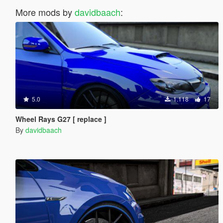
More mods by
davidbaach
:
5.0
1.118
17
Wheel Rays G27 [ replace ]
By
davidbaach