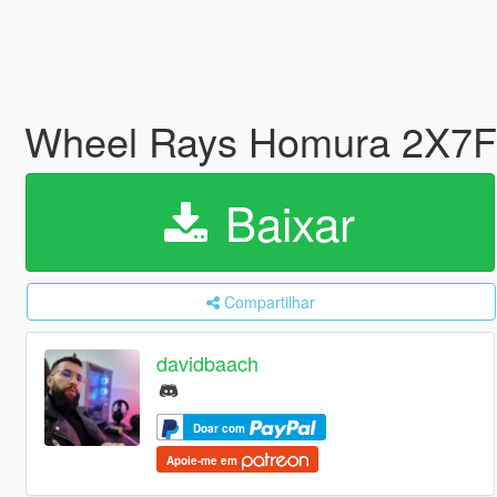
Wheel Rays Homura 2X7FT
Baixar
Compartilhar
davidbaach
Doar com
Apoie-me em