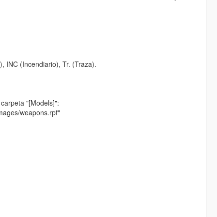
 INC (Incendiario), Tr. (Traza).
 carpeta "[Models]":
images/weapons.rpf"