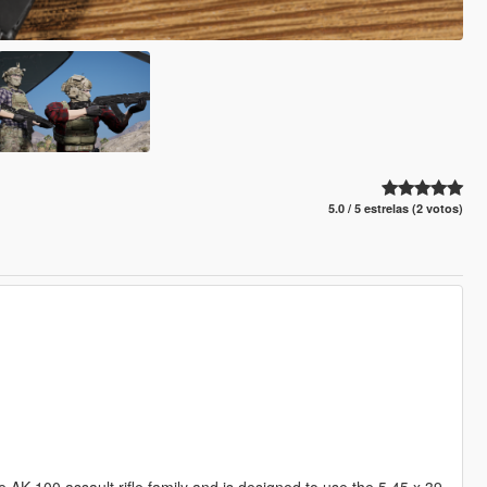
5.0 / 5 estrelas (2 votos)
AK-100 assault rifle family and is designed to use the 5.45 x 39