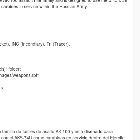
 carbines in service within the Russian Army.
et), INC (Incendiary), Tr. (Tracer).
ls]" folder:
images/weapons.rpf"
ns.
familia de fusiles de asalto AK-100 y esta disenado para
o con el AKS-74U como carabinas en servicio dentro del Ejercito