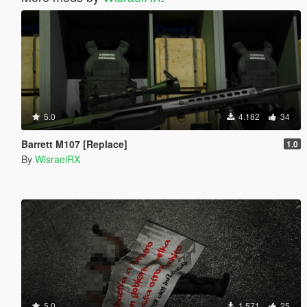
5.0
4.182
34
Barrett M107 [Replace]
1.0
By
WisraelRX
5.0
1.571
25