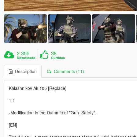
2.355
38
Downloads
Curtidas
Description
Comments (11)
Kalashnikov Ak-105 [Replace]
1.1
-Modification in the Dummie of "Gun_Safety".
[EN]
The AK-105, a more compact variant of the AK-74M, belongs to the 