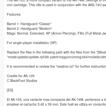
mm cartridge. This rifle is used in conjunction with the AKS-74U as
Features:
Barrel 1: Handguard "Classic"
Barrel 2: Handguard "Modern"
Mags: Normal, Extended, AP (Armor-Piercing), FMJ (Full Metal Jack
For single-player installation (SP):
Replace the files in the following path with the files from the "[Mode
"mods/update/update.rpf/dlc patch/mpgunrunning/x64/models/cd
It is recommended to review the "readme.txt" for further instructio
Credits for AK-105:
C BlackFoot Studios
[ES]
El AK-105, una variante mas compacta del AK-74M, pertenece a la 
emplear el cartucho 5,45 x 39 mm. Este fusil se utiliza en conjunt