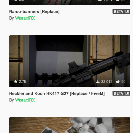
Narco-banners [Replace]
BETA 1.0
By
WisraelRX
2.75
22.012
90
Heckler and Koch HK417 G27 [Replace / FiveM]
BETA 1.0
By
WisraelRX