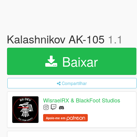
Kalashnikov AK-105
1.1
Baixar
Compartilhar
WisraelRX & BlackFoot Studios
Apoie-me em