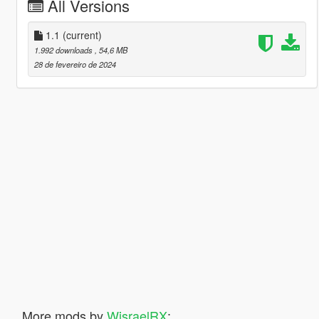
All Versions
1.1
(current)
1.992 downloads
, 54,6 MB
28 de fevereiro de 2024
More mods by
WisraelRX
: