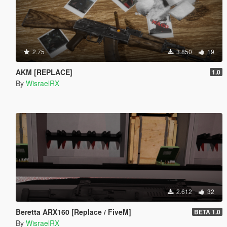
2.75
3.850
19
AKM [REPLACE]
1.0
By
WisraelRX
2.612
32
Beretta ARX160 [Replace / FiveM]
BETA 1.0
By
WisraelRX