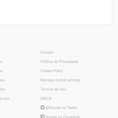
Contato
ue
Política de Privacidade
os
Cookie Policy
dos
Manage cookie settings
ados
Termos de Uso
ds.com
DMCA
@5mods no Twitter
5mods no Facebook