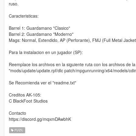
ruso.
Caracteristicas:
Barrel 1: Guardamano "Clasico"
Barrel 2: Guardamano "Moderno"
Mags: Normal, Extendido, AP (Perforante), FMJ (Full Metal Jacket),
Para la instalacion en un jugador (SP):
Reemplace los archivos en la siguiente ruta con los archivos de la
"mods/update/update.rpf/dlc patch/mpgunrunning/x64/models/cd
Se Recomienda ver el "readme.txt"
Creditos AK-105:
C BlackFoot Studios
Contacto
https://discord.gg/mqxmDAwbhK
FUZIL