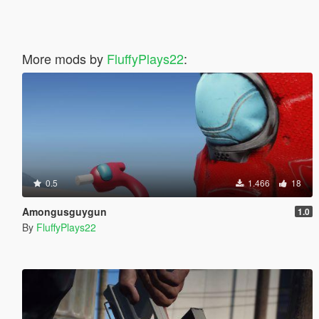
More mods by
FluffyPlays22
:
0.5
1.466
18
Amongusguygun
1.0
By
FluffyPlays22