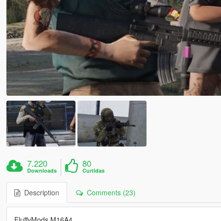
7.220
80
Downloads
Curtidas
Description
Comments (23)
FluffyMods M16A4