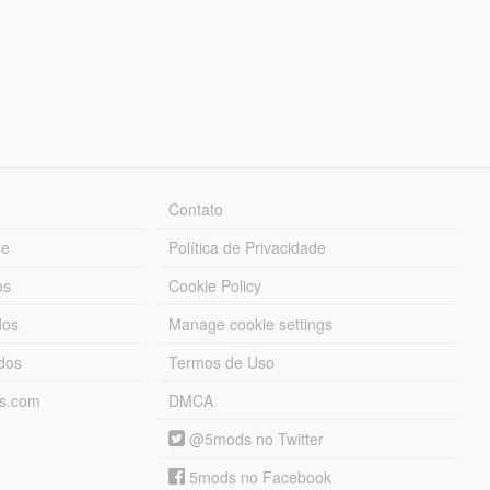
Contato
ue
Política de Privacidade
os
Cookie Policy
dos
Manage cookie settings
ados
Termos de Uso
ds.com
DMCA
@5mods no Twitter
5mods no Facebook