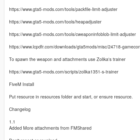
https://www.gta5-mods.com/tools/packfile-limit-adjuster
https://www.gta5-mods.com/tools/heapadjuster
https://www.gta5-mods.com/tools/cweaponinfoblob-limit-adjuster
https://www.lcpdfr.com/downloads/gta5mods/misc/24718-gameconfi
To spawn the weapon and attachments use Zolika's trainer
https://www.gta5-mods.com/scripts/zolika1351-s-trainer
FiveM Install
Put resource in resources folder and start, or ensure resource.
Changelog
1.1
Added More attachments from FMShared