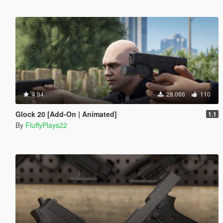
4.94
28.066
110
Glock 20 [Add-On | Animated]
1.1
By
FluffyPlays22