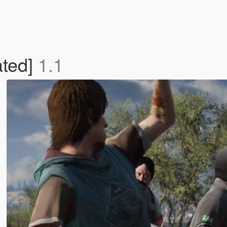
ted]
1.1