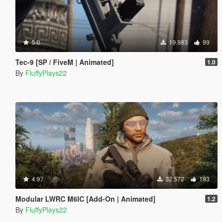
5.0
19.983
99
Tec-9 [SP / FiveM | Animated]
1.0
By
FluffyPlays22
4.97
32.572
193
Modular LWRC M6IC [Add-On | Animated]
1.2
By
FluffyPlays22