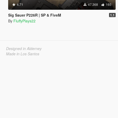
4.71
47.368
165
Sig Sauer P226R | SP & FiveM
1.1
By
FluffyPlays22
Designed in Alderney
Made in Los Santos