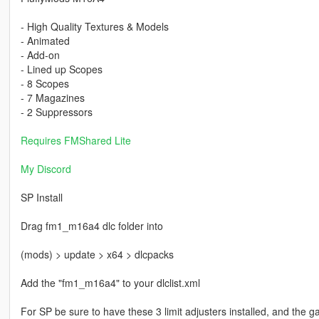
- High Quality Textures & Models
- Animated
- Add-on
- Lined up Scopes
- 8 Scopes
- 7 Magazines
- 2 Suppressors
Requires FMShared Lite
My Discord
SP Install
Drag fm1_m16a4 dlc folder into
(mods) > update > x64 > dlcpacks
Add the "fm1_m16a4" to your dlclist.xml
For SP be sure to have these 3 limit adjusters installed, and the 