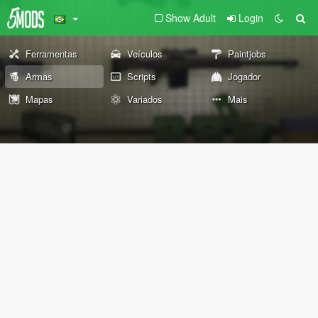
Show Adult
Login
Ferramentas
Veículos
Paintjobs
Armas
Scripts
Jogador
Mapas
Variados
Mais