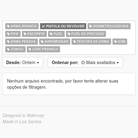
ARMA BRANCA
PISTOLA OU REVÓLVER
SUBMETRALHADORA
PDW
ESCOPETA
FUZIL
FUZIL DE PRECISÃO
ARMA PESADA
ARREMESSAR
TEXTURA DE ARMA
SOM
CONFIG
LORE FRIENDLY
Desde:
Ontem
Ordenar por:
Mais avaliados
Nenhum arquivo encontrado, por favor tente alterar suas
opções de filtragem.
Designed in Alderney
Made in Los Santos