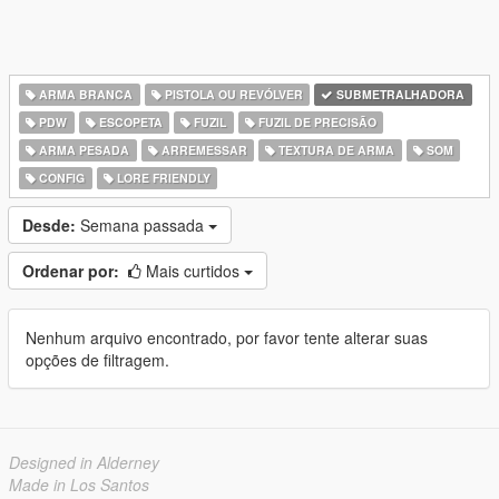
ARMA BRANCA
PISTOLA OU REVÓLVER
SUBMETRALHADORA
PDW
ESCOPETA
FUZIL
FUZIL DE PRECISÃO
ARMA PESADA
ARREMESSAR
TEXTURA DE ARMA
SOM
CONFIG
LORE FRIENDLY
Desde:
Semana passada
Ordenar por:
Mais curtidos
Nenhum arquivo encontrado, por favor tente alterar suas
opções de filtragem.
Designed in Alderney
Made in Los Santos