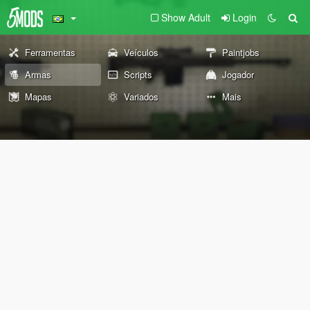
Show Adult
Login
Ferramentas
Veículos
Paintjobs
Armas
Scripts
Jogador
Mapas
Variados
Mais