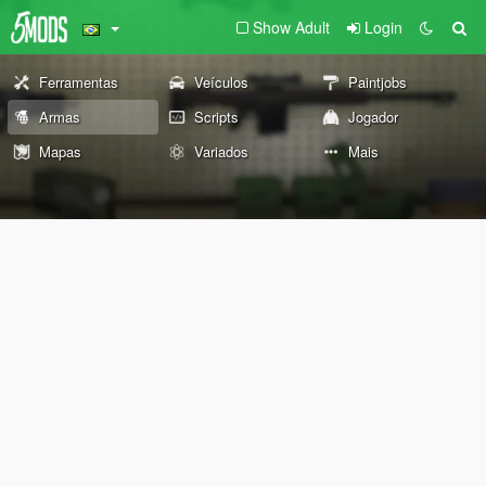
Show Adult
Login
Ferramentas
Veículos
Paintjobs
Armas
Scripts
Jogador
Mapas
Variados
Mais