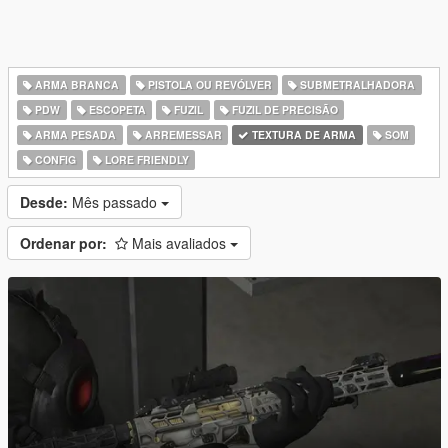
ARMA BRANCA
PISTOLA OU REVÓLVER
SUBMETRALHADORA
PDW
ESCOPETA
FUZIL
FUZIL DE PRECISÃO
ARMA PESADA
ARREMESSAR
TEXTURA DE ARMA
SOM
CONFIG
LORE FRIENDLY
Desde:
Mês passado
Ordenar por:
Mais avaliados