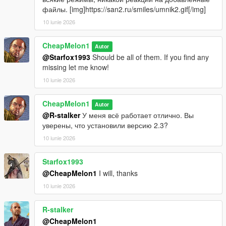
файлы. [img]https://san2.ru/smiles/umnik2.gif[/img]
10 iunie 2026
CheapMelon1
Autor
@Starfox1993
Should be all of them. If you find any
missing let me know!
10 iunie 2026
CheapMelon1
Autor
@R-stalker
У меня всё работает отлично. Вы
уверены, что установили версию 2.3?
10 iunie 2026
Starfox1993
@CheapMelon1
I will, thanks
10 iunie 2026
R-stalker
@CheapMelon1