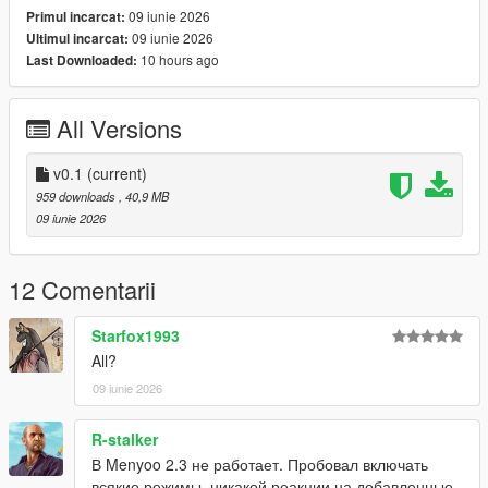
09 iunie 2026
Primul incarcat:
09 iunie 2026
Ultimul incarcat:
10 hours ago
Last Downloaded:
All Versions
v0.1
(current)
959 downloads
, 40,9 MB
09 iunie 2026
12 Comentarii
Starfox1993
All?
09 iunie 2026
R-stalker
В Menyoo 2.3 не работает. Пробовал включать
всякие режимы, никакой реакции на добавленные