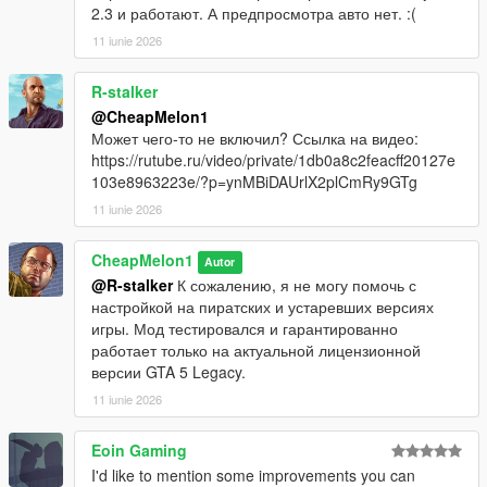
2.3 и работают. А предпросмотра авто нет. :(
11 iunie 2026
R-stalker
@CheapMelon1
Может чего-то не включил? Ссылка на видео:
https://rutube.ru/video/private/1db0a8c2feacff20127e
103e8963223e/?p=ynMBiDAUrlX2plCmRy9GTg
11 iunie 2026
CheapMelon1
Autor
@R-stalker
К сожалению, я не могу помочь с
настройкой на пиратских и устаревших версиях
игры. Мод тестировался и гарантированно
работает только на актуальной лицензионной
версии GTA 5 Legacy.
11 iunie 2026
Eoin Gaming
I'd like to mention some improvements you can