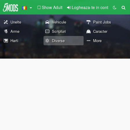
Show Adult
Logheaza-te in cont
Unelte
Vehicule
Paint Jobs
Arme
Scripturi
Caracter
Harti
Diverse
More