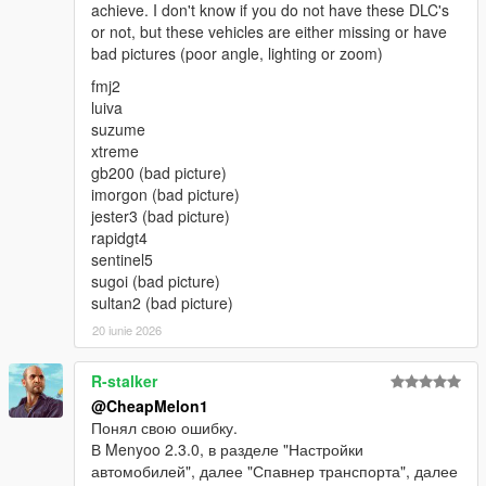
achieve. I don't know if you do not have these DLC's
or not, but these vehicles are either missing or have
bad pictures (poor angle, lighting or zoom)
fmj2
luiva
suzume
xtreme
gb200 (bad picture)
imorgon (bad picture)
jester3 (bad picture)
rapidgt4
sentinel5
sugoi (bad picture)
sultan2 (bad picture)
20 iunie 2026
R-stalker
@CheapMelon1
Понял свою ошибку.
В Menyoo 2.3.0, в разделе "Настройки
автомобилей", далее "Спавнер транспорта", далее