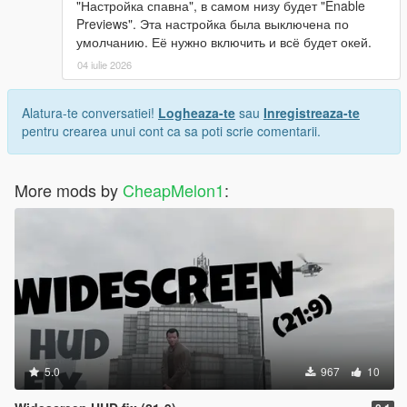
"Настройка спавна", в самом низу будет "Enable
Previews". Эта настройка была выключена по
умолчанию. Её нужно включить и всё будет окей.
04 iulie 2026
Alatura-te conversatiei!
Logheaza-te
sau
Inregistreaza-te
pentru crearea unui cont ca sa poti scrie comentarii.
More mods by
CheapMelon1
:
5.0
967
10