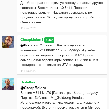
Да. Много раз проверил установку и разные другие
варианты. Версия игры 1.0.3411 Проверил
некоторые модели. Названия совпадают, но
предпоказа нет. Жаль, что предпоказ не работает.
Очень нужен.
11 iunie 2026
CheapMelon1
Autor
@R-stalker
Странно... Какое издание ты
используешь? Enhanced или Legacy? И у тебя
случайно не пиратская версия GTA 5? Просто
самая новая версия игры сейчас 1.0.3788.0. А я
тестировал это только на GTA 5 Legacy
11 iunie 2026
R-stalker
@CheapMelon1
Версия v.3411/1.70 [Папка игры (Steam)] Legacy
Пиратка Таблэтка: Mr_Goldberg Emulator
Установлено много всяких модов на анимацию и
персонажей. Все они просматриваются в Menyoo