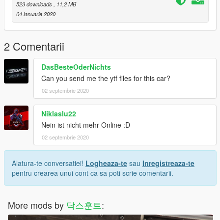
523 downloads
, 11,2 MB
04 ianuarie 2020
2 Comentarii
DasBesteOderNichts
Can you send me the ytf files for this car?
02 septembrie 2020
Niklaslu22
Nein ist nicht mehr Online :D
02 septembrie 2020
Alatura-te conversatiei!
Logheaza-te
sau
Inregistreaza-te
pentru crearea unui cont ca sa poti scrie comentarii.
More mods by
닥스훈트
: