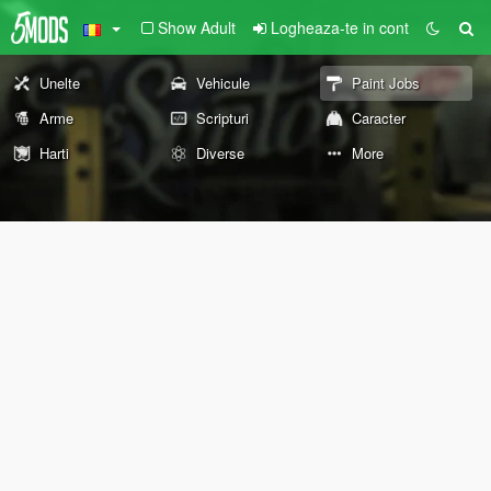
Show Adult
Logheaza-te in cont
Unelte
Vehicule
Paint Jobs
Arme
Scripturi
Caracter
Harti
Diverse
More