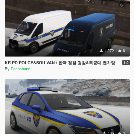
1.272
8
KR PD POLCE&SOU VAN / 한국 경찰 경찰&특공대 밴차량
1.0
By
Dachshund
406
3