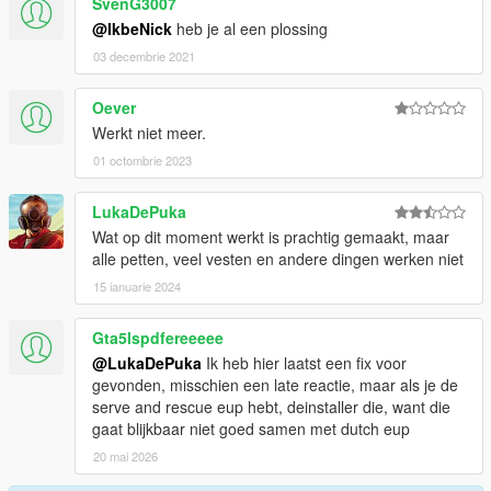
SvenG3007
@IkbeNick
heb je al een plossing
03 decembrie 2021
Oever
Werkt niet meer.
01 octombrie 2023
LukaDePuka
Wat op dit moment werkt is prachtig gemaakt, maar
alle petten, veel vesten en andere dingen werken niet
15 ianuarie 2024
Gta5lspdfereeeee
@LukaDePuka
Ik heb hier laatst een fix voor
gevonden, misschien een late reactie, maar als je de
serve and rescue eup hebt, deinstaller die, want die
gaat blijkbaar niet goed samen met dutch eup
20 mai 2026