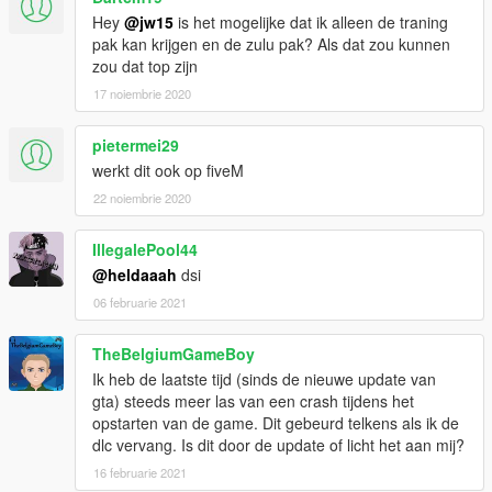
Hey
@jw15
is het mogelijke dat ik alleen de traning
pak kan krijgen en de zulu pak? Als dat zou kunnen
zou dat top zijn
17 noiembrie 2020
pietermei29
werkt dit ook op fiveM
22 noiembrie 2020
IllegalePool44
@heldaaah
dsi
06 februarie 2021
TheBelgiumGameBoy
Ik heb de laatste tijd (sinds de nieuwe update van
gta) steeds meer las van een crash tijdens het
opstarten van de game. Dit gebeurd telkens als ik de
dlc vervang. Is dit door de update of licht het aan mij?
16 februarie 2021