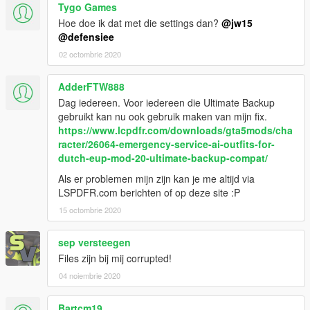
Tygo Games
Hoe doe ik dat met die settings dan?
@jw15
@defensiee
02 octombrie 2020
AdderFTW888
Dag iedereen. Voor iedereen die Ultimate Backup
gebruikt kan nu ook gebruik maken van mijn fix.
https://www.lcpdfr.com/downloads/gta5mods/cha
racter/26064-emergency-service-ai-outfits-for-
dutch-eup-mod-20-ultimate-backup-compat/
Als er problemen mijn zijn kan je me altijd via
LSPDFR.com berichten of op deze site :P
15 octombrie 2020
sep versteegen
Files zijn bij mij corrupted!
04 noiembrie 2020
Bartcm19