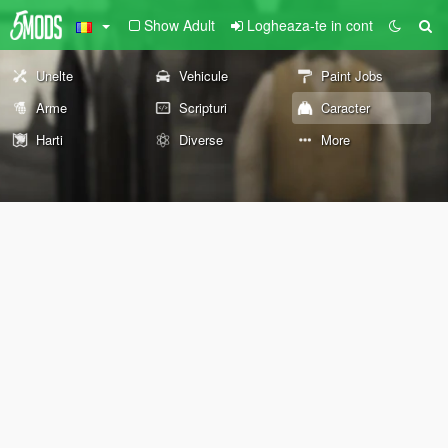
Show Adult
Logheaza-te in cont
Unelte
Vehicule
Paint Jobs
Arme
Scripturi
Caracter
Harti
Diverse
More