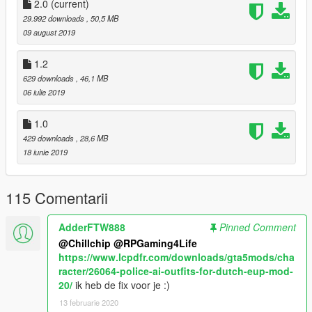
Politie Badge (+Pet)
2.0
(current)
Steekvest Kort (+Pet)
29.992 downloads
, 50,5 MB
Steekvest Lang (+Pet)
09 august 2019
VP Kort (+Pet)
VP Lang (+Pet)
1.2
Team Verkeer Kort (+Pet)
629 downloads
, 46,1 MB
Team Verkeer Lang (+Pet)
06 iulie 2019
OvD Kort (+Pet)
OvD Lang (+Pet)
1.0
TEV Kort (+Pet)
429 downloads
, 28,6 MB
TEV Lang (+Pet)
18 iunie 2019
Hondengeleider Kort (+Pet)
Hondengeleider Lang (+Pet)
Kogelwerend Kort (+Pet)
115 Comentarii
Kogelwerend Lang (+Pet)
Politie Fiets
Mobiele Eenheid Kort
AdderFTW888
Pinned Comment
Mobiele Eenheid Lang
@Chillchip
@RPGaming4Life
IBT Kort
https://www.lcpdfr.com/downloads/gta5mods/cha
IBT Lang
racter/26064-police-ai-outfits-for-dutch-eup-mod-
KMAR Kort
20/
ik heb de fix voor je :)
KMAR Steekvest Kort
13 februarie 2020
KMAR Lang