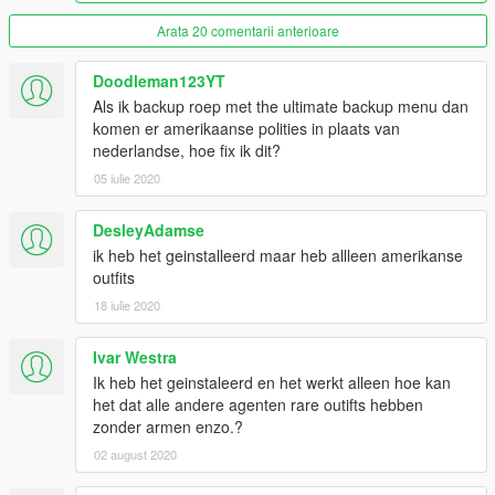
KMAR Steekvest Lang
Arata 20 comentarii anterioare
KMAR Badge
Handhaving (+Pet)
Doodleman123YT
Handhaving Badge (+Pet)
Als ik backup roep met the ultimate backup menu dan
Ambulance
komen er amerikaanse polities in plaats van
ZULU
nederlandse, hoe fix ik dit?
Rijkswaterstaat
DSI
05 iulie 2020
Mobiel Medisch Team
Brandweer
DesleyAdamse
Bevelvoerder
ik heb het geinstalleerd maar heb allleen amerikanse
Officier van Dienst
outfits
Adviseur Gevaarlijke Stoffen
ANWB
18 iulie 2020
Female:
Ivar Westra
Marked Kort (+Pet)
Ik heb het geinstaleerd en het werkt alleen hoe kan
Marked Lang (+Pet)
het dat alle andere agenten rare outifts hebben
Steekvest Kort (+Pet)
zonder armen enzo.?
KMAR Kort
02 august 2020
KMAR Steekvest Kort