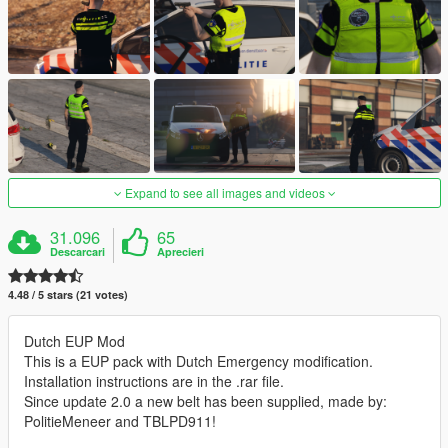
Expand to see all images and videos
31.096
65
Descarcari
Aprecieri
4.48 / 5 stars (21 votes)
Dutch EUP Mod
This is a EUP pack with Dutch Emergency modification.
Installation instructions are in the .rar file.
Since update 2.0 a new belt has been supplied, made by:
PolitieMeneer and TBLPD911!