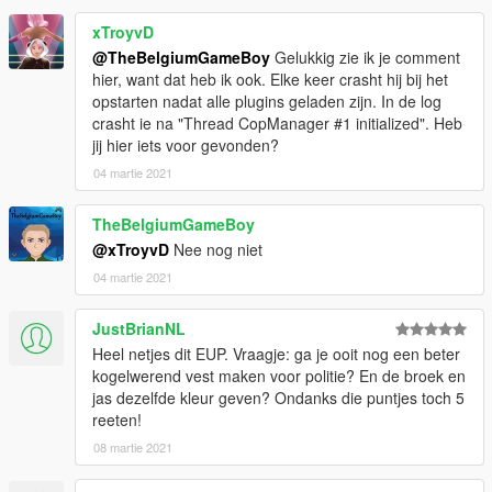
xTroyvD
@TheBelgiumGameBoy
Gelukkig zie ik je comment
hier, want dat heb ik ook. Elke keer crasht hij bij het
opstarten nadat alle plugins geladen zijn. In de log
crasht ie na "Thread CopManager #1 initialized". Heb
jij hier iets voor gevonden?
04 martie 2021
TheBelgiumGameBoy
@xTroyvD
Nee nog niet
04 martie 2021
JustBrianNL
Heel netjes dit EUP. Vraagje: ga je ooit nog een beter
kogelwerend vest maken voor politie? En de broek en
jas dezelfde kleur geven? Ondanks die puntjes toch 5
reeten!
08 martie 2021