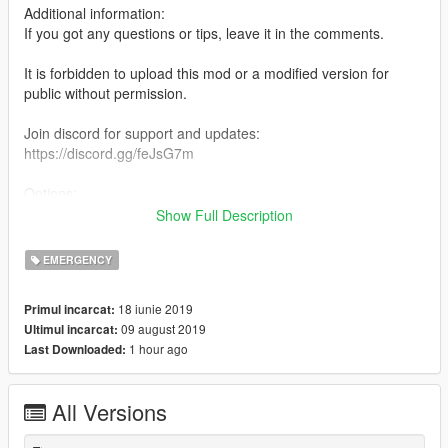
Additional information:
If you got any questions or tips, leave it in the comments.
It is forbidden to upload this mod or a modified version for
public without permission.
Join discord for support and updates:
https://discord.gg/feJsG7m
Options:
Show Full Description
Male:
Motoragent
EMERGENCY
KMAR Motor
Wegmisbruikers
18 iunie 2019
Primul incarcat:
Onopvallend Kort
09 august 2019
Ultimul incarcat:
Onopvallend Steekvest Kort
1 hour ago
Last Downloaded:
Onopvallend Lang
Onopvallend Steekvest Lang
Onopvallend Badge
All Versions
Marked Kort (+Pet)
Marked Lang (+Pet)