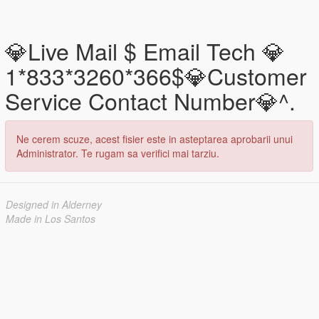
💎Live Mail $ Email Tech 💎
1*833*3260*366$💎Customer
Service Contact Number💎^.
Ne cerem scuze, acest fisier este in asteptarea aprobarii unui
Administrator. Te rugam sa verifici mai tarziu.
Designed in Alderney
Made in Los Santos