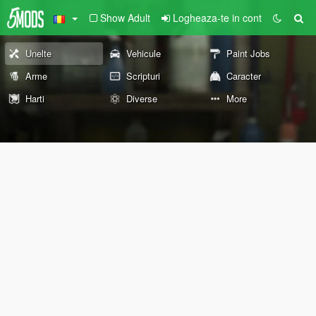
Show Adult
Logheaza-te in cont
Unelte
Vehicule
Paint Jobs
Arme
Scripturi
Caracter
Harti
Diverse
More