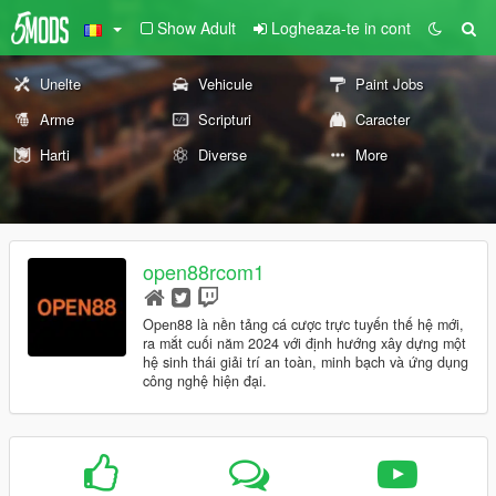
Show Adult
Logheaza-te in cont
Unelte
Vehicule
Paint Jobs
Arme
Scripturi
Caracter
Harti
Diverse
More
open88rcom1
Open88 là nền tảng cá cược trực tuyến thế hệ mới,
ra mắt cuối năm 2024 với định hướng xây dựng một
hệ sinh thái giải trí an toàn, minh bạch và ứng dụng
công nghệ hiện đại.