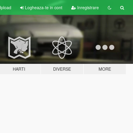
pload
Logheaza-te in cont
Inregistrare
HARTI
DIVERSE
MORE