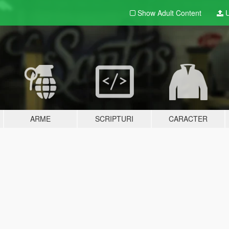
Show Adult
Content
U
ARME
SCRIPTURI
CARACTER