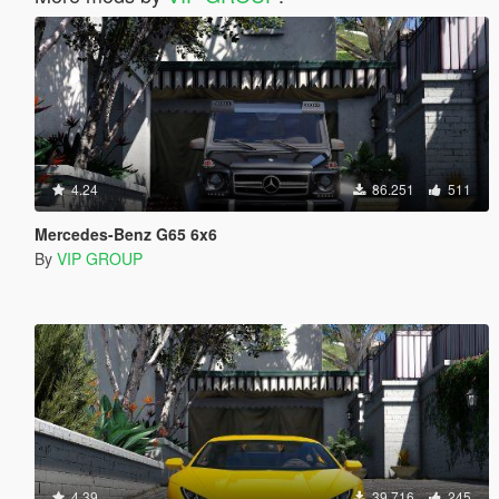
4.24
86.251
511
Mercedes-Benz G65 6x6
By
VIP GROUP
4.39
39.716
245