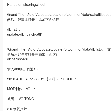
Hands on steeringwheel
Grand Theft Auto V\update\update.rpf\common\data\extratitleup
然后用记事本打开并添加下面这行
dlc_a8l:/
update:/dlc_patch/a8l/
----------------------------------------------------------------
\Grand Theft Auto V\update\update.rpf\common\data\dlclist.xml 
然后用记事本打开并添加下面这行
dlcpacks:\a8l\
输入a8l刷出 奥迪a8
2016 AUDI A8 to S8 BY 【VG】VIP GROUP
MOD制作：VG-中二
截图： VG-TONG
2.0 修复指针