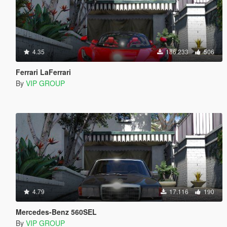
4.35
186.233
506
Ferrari LaFerrari
By
VIP GROUP
4.79
17.116
190
Mercedes-Benz 560SEL
By
VIP GROUP