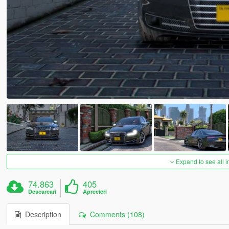
Expand to see all 
74.863
405
Descarcari
Aprecieri
Description
Comments (108)