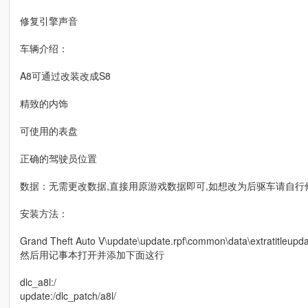
修复引擎声音
车辆介绍：
A8可通过改装改成S8
精致的内饰
可使用的表盘
正确的驾驶员位置
数据：无需更改数据,直接用原游戏数据即可,如想改为后驱车请自行
安装方法：
Grand Theft Auto V\update\update.rpf\common\data\extratitleup
然后用记事本打开并添加下面这行
dlc_a8l:/
update:/dlc_patch/a8l/