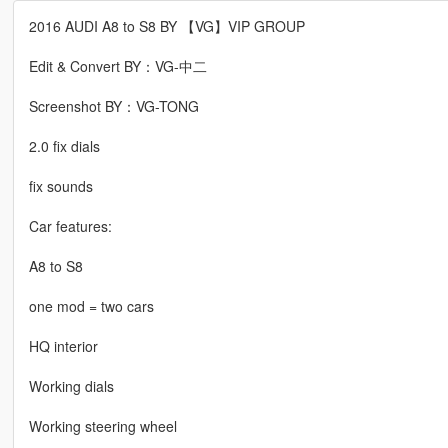
2016 AUDI A8 to S8 BY 【VG】VIP GROUP
Edit & Convert BY：VG-中二
Screenshot BY：VG-TONG
2.0 fix dials
fix sounds
Car features:
A8 to S8
one mod = two cars
HQ interior
Working dials
Working steering wheel