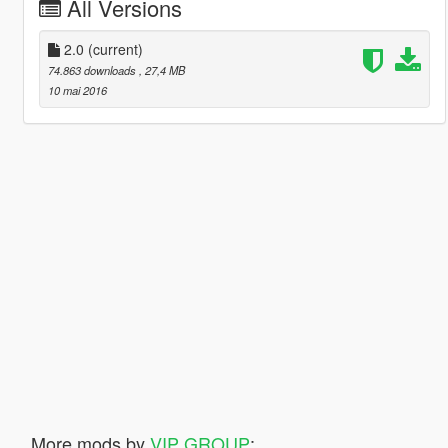
All Versions
2.0
(current)
74.863 downloads
, 27,4 MB
10 mai 2016
More mods by
VIP GROUP
: