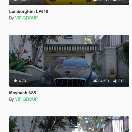
Lamborghini LP610
By
VIP GROUP
4.73
34.601
318
Maybach 62S
By
VIP GROUP